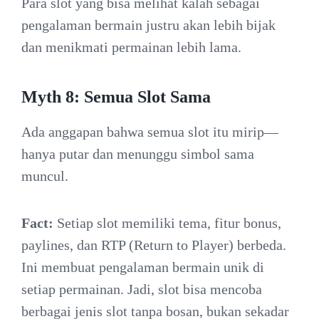
Para slot yang bisa melihat kalah sebagai
pengalaman bermain justru akan lebih bijak
dan menikmati permainan lebih lama.
Myth 8: Semua Slot Sama
Ada anggapan bahwa semua slot itu mirip—
hanya putar dan menunggu simbol sama
muncul.
Fact:
Setiap slot memiliki tema, fitur bonus,
paylines, dan RTP (Return to Player) berbeda.
Ini membuat pengalaman bermain unik di
setiap permainan. Jadi, slot bisa mencoba
berbagai jenis slot tanpa bosan, bukan sekadar