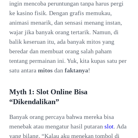
ingin mencoba peruntungan tanpa harus pergi
ke kasino fisik. Dengan grafis memukau,
animasi menarik, dan sensasi menang instan,
wajar jika banyak orang tertarik. Namun, di
balik keseruan itu, ada banyak mitos yang
beredar dan membuat orang salah paham
tentang permainan ini. Yuk, kita kupas satu per
satu antara
mitos
dan
faktanya
!
Myth 1: Slot Online Bisa
“Dikendalikan”
Banyak orang percaya bahwa mereka bisa
menebak atau mengatur hasil putaran
slot
. Ada
yang bilang, “Kalau aku menekan tombol di