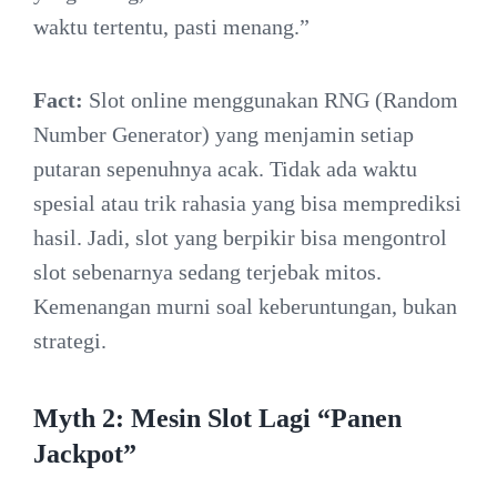
waktu tertentu, pasti menang.”
Fact:
Slot online menggunakan RNG (Random
Number Generator) yang menjamin setiap
putaran sepenuhnya acak. Tidak ada waktu
spesial atau trik rahasia yang bisa memprediksi
hasil. Jadi, slot yang berpikir bisa mengontrol
slot sebenarnya sedang terjebak mitos.
Kemenangan murni soal keberuntungan, bukan
strategi.
Myth 2: Mesin Slot Lagi “Panen
Jackpot”