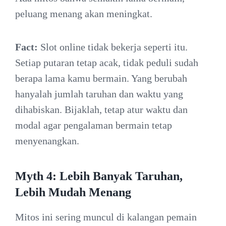
peluang menang akan meningkat.
Fact:
Slot online tidak bekerja seperti itu.
Setiap putaran tetap acak, tidak peduli sudah
berapa lama kamu bermain. Yang berubah
hanyalah jumlah taruhan dan waktu yang
dihabiskan. Bijaklah, tetap atur waktu dan
modal agar pengalaman bermain tetap
menyenangkan.
Myth 4: Lebih Banyak Taruhan,
Lebih Mudah Menang
Mitos ini sering muncul di kalangan pemain