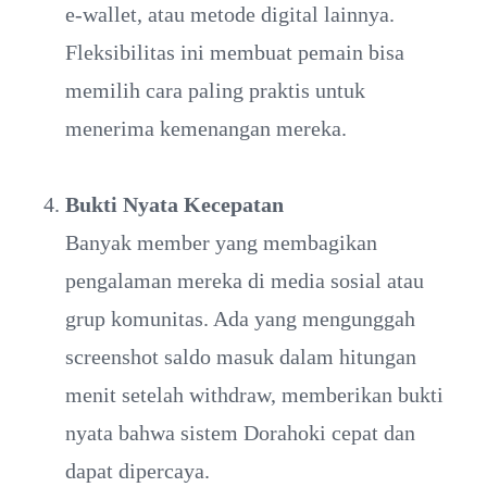
e-wallet, atau metode digital lainnya.
Fleksibilitas ini membuat pemain bisa
memilih cara paling praktis untuk
menerima kemenangan mereka.
Bukti Nyata Kecepatan
Banyak member yang membagikan
pengalaman mereka di media sosial atau
grup komunitas. Ada yang mengunggah
screenshot saldo masuk dalam hitungan
menit setelah withdraw, memberikan bukti
nyata bahwa sistem Dorahoki cepat dan
dapat dipercaya.