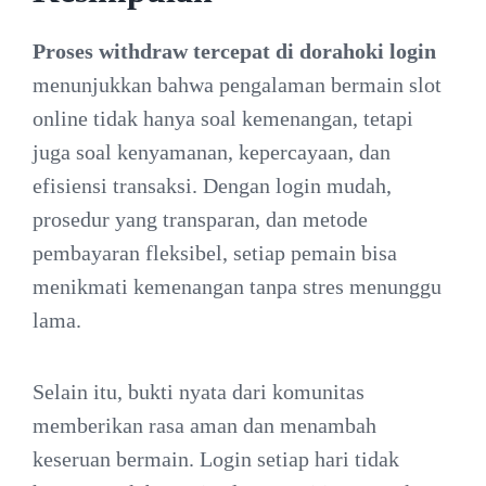
Proses withdraw tercepat di dorahoki login
menunjukkan bahwa pengalaman bermain slot
online tidak hanya soal kemenangan, tetapi
juga soal kenyamanan, kepercayaan, dan
efisiensi transaksi. Dengan login mudah,
prosedur yang transparan, dan metode
pembayaran fleksibel, setiap pemain bisa
menikmati kemenangan tanpa stres menunggu
lama.
Selain itu, bukti nyata dari komunitas
memberikan rasa aman dan menambah
keseruan bermain. Login setiap hari tidak