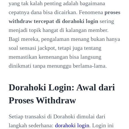
yang tak kalah penting adalah bagaimana
cepatnya dana bisa dicairkan. Fenomena
proses
withdraw tercepat di dorahoki login
sering
menjadi topik hangat di kalangan member.
Bagi mereka, pengalaman menang bukan hanya
soal sensasi jackpot, tetapi juga tentang
memastikan kemenangan bisa langsung
dinikmati tanpa menunggu berlama-lama.
Dorahoki Login: Awal dari
Proses Withdraw
Setiap transaksi di Dorahoki dimulai dari
langkah sederhana:
dorahoki login
. Login ini