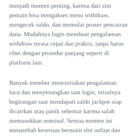
menjadi momen penting, karena dari sini
pemain bisa mengakses menu withdraw,
mengecek saldo, dan memulai proses pencairan
dana. Mudahnya login membuat pengalaman
withdraw terasa cepat dan praktis, tanpa harus
ribet dengan prosedur panjang seperti di
platform lain.
Banyak member menceritakan pengalaman
lucu dan menyenangkan saat login, misalnya
kegirangan saat mendapati saldo jackpot siap
dicairkan atau panik sebentar karena salah
memasukkan nominal. Semua momen ini
menambah keseruan bermain slot online dan