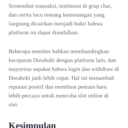
Screenshot transaksi, testimoni di grup chat,
dan cerita lucu tentang kemenangan yang
langsung dicairkan menjadi bukti bahwa
platform ini dapat diandalkan.
Beberapa member bahkan membandingkan
kecepatan Dorahoki dengan platform lain, dan
mayoritas sepakat bahwa login dan withdraw di
Dorahoki jauh lebih cepat. Hal ini menambah
reputasi positif dan membuat pemain baru
lebih percaya untuk mencoba slot online di
sini.
Kesimpulan