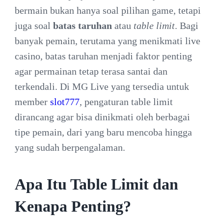
bermain bukan hanya soal pilihan game, tetapi
juga soal
batas taruhan
atau
table limit
. Bagi
banyak pemain, terutama yang menikmati live
casino, batas taruhan menjadi faktor penting
agar permainan tetap terasa santai dan
terkendali. Di MG Live yang tersedia untuk
member
slot777
, pengaturan table limit
dirancang agar bisa dinikmati oleh berbagai
tipe pemain, dari yang baru mencoba hingga
yang sudah berpengalaman.
Apa Itu Table Limit dan
Kenapa Penting?