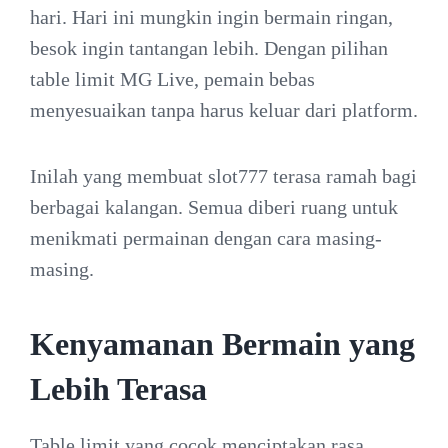
hari. Hari ini mungkin ingin bermain ringan,
besok ingin tantangan lebih. Dengan pilihan
table limit MG Live, pemain bebas
menyesuaikan tanpa harus keluar dari platform.
Inilah yang membuat slot777 terasa ramah bagi
berbagai kalangan. Semua diberi ruang untuk
menikmati permainan dengan cara masing-
masing.
Kenyamanan Bermain yang
Lebih Terasa
Table limit yang cocok menciptakan rasa