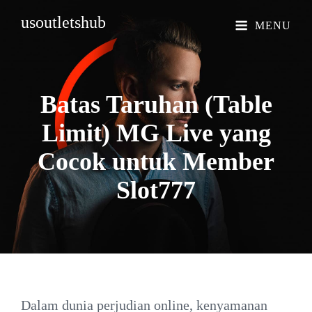
usoutletshub
MENU
Batas Taruhan (Table
Limit) MG Live yang
Cocok untuk Member
Slot777
Dalam dunia perjudian online, kenyamanan