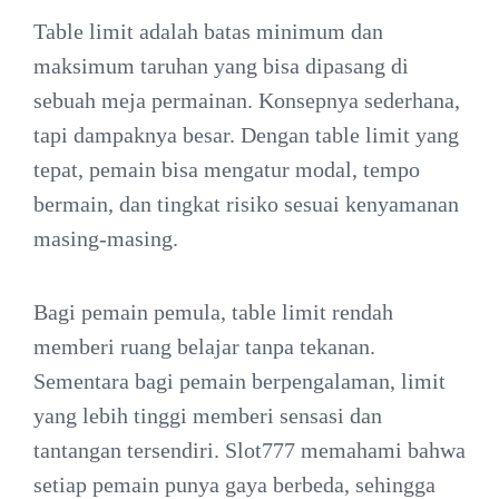
Table limit adalah batas minimum dan
maksimum taruhan yang bisa dipasang di
sebuah meja permainan. Konsepnya sederhana,
tapi dampaknya besar. Dengan table limit yang
tepat, pemain bisa mengatur modal, tempo
bermain, dan tingkat risiko sesuai kenyamanan
masing-masing.
Bagi pemain pemula, table limit rendah
memberi ruang belajar tanpa tekanan.
Sementara bagi pemain berpengalaman, limit
yang lebih tinggi memberi sensasi dan
tantangan tersendiri. Slot777 memahami bahwa
setiap pemain punya gaya berbeda, sehingga