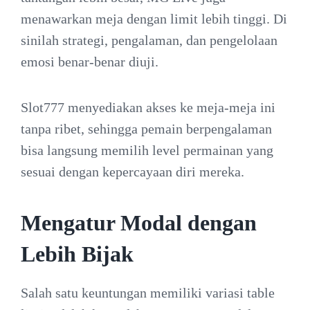
menawarkan meja dengan limit lebih tinggi. Di
sinilah strategi, pengalaman, dan pengelolaan
emosi benar-benar diuji.
Slot777 menyediakan akses ke meja-meja ini
tanpa ribet, sehingga pemain berpengalaman
bisa langsung memilih level permainan yang
sesuai dengan kepercayaan diri mereka.
Mengatur Modal dengan
Lebih Bijak
Salah satu keuntungan memiliki variasi table