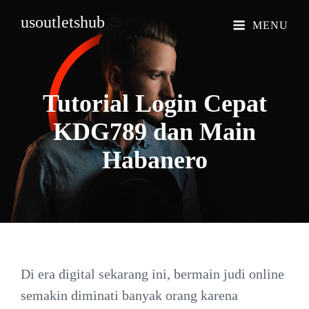
usoutletshub
MENU
Tutorial Login Cepat
KDG789 dan Main
Habanero
Di era digital sekarang ini, bermain judi online
semakin diminati banyak orang karena