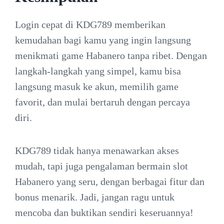
Login cepat di KDG789 memberikan
kemudahan bagi kamu yang ingin langsung
menikmati game Habanero tanpa ribet. Dengan
langkah-langkah yang simpel, kamu bisa
langsung masuk ke akun, memilih game
favorit, dan mulai bertaruh dengan percaya
diri.
KDG789 tidak hanya menawarkan akses
mudah, tapi juga pengalaman bermain slot
Habanero yang seru, dengan berbagai fitur dan
bonus menarik. Jadi, jangan ragu untuk
mencoba dan buktikan sendiri keseruannya!