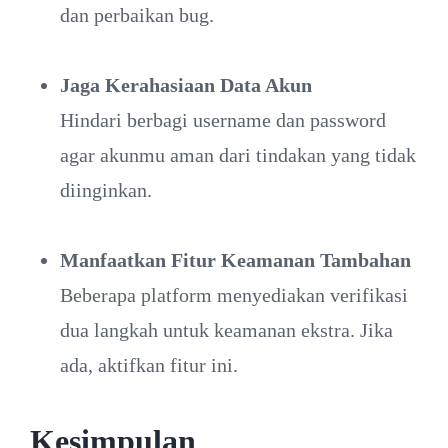
dan perbaikan bug.
Jaga Kerahasiaan Data Akun
Hindari berbagi username dan password
agar akunmu aman dari tindakan yang tidak
diinginkan.
Manfaatkan Fitur Keamanan Tambahan
Beberapa platform menyediakan verifikasi
dua langkah untuk keamanan ekstra. Jika
ada, aktifkan fitur ini.
Kesimpulan