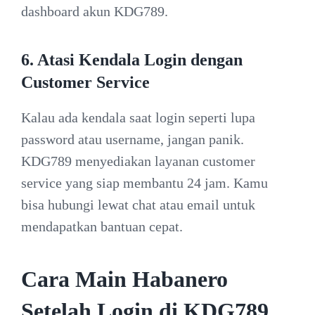
dashboard akun KDG789.
6. Atasi Kendala Login dengan
Customer Service
Kalau ada kendala saat login seperti lupa
password atau username, jangan panik.
KDG789 menyediakan layanan customer
service yang siap membantu 24 jam. Kamu
bisa hubungi lewat chat atau email untuk
mendapatkan bantuan cepat.
Cara Main Habanero
Setelah Login di KDG789