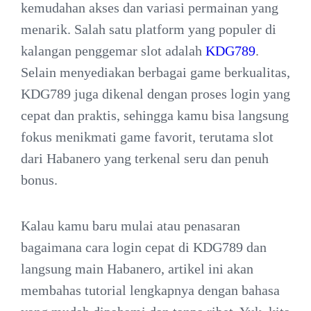
kemudahan akses dan variasi permainan yang
menarik. Salah satu platform yang populer di
kalangan penggemar slot adalah
KDG789
.
Selain menyediakan berbagai game berkualitas,
KDG789 juga dikenal dengan proses login yang
cepat dan praktis, sehingga kamu bisa langsung
fokus menikmati game favorit, terutama slot
dari Habanero yang terkenal seru dan penuh
bonus.
Kalau kamu baru mulai atau penasaran
bagaimana cara login cepat di KDG789 dan
langsung main Habanero, artikel ini akan
membahas tutorial lengkapnya dengan bahasa