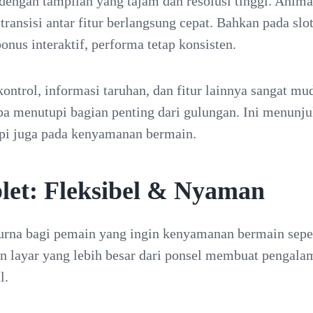
dengan tampilan yang tajam dan resolusi tinggi. Animas
 transisi antar fitur berlangsung cepat. Bahkan pada sl
bonus interaktif, performa tetap konsisten.
l kontrol, informasi taruhan, dan fitur lainnya sangat
pa menutupi bagian penting dari gulungan. Ini menunj
tapi juga pada kenyamanan bermain.
let: Fleksibel & Nyaman
urna bagi pemain yang ingin kenyamanan bermain sepert
an layar yang lebih besar dari ponsel membuat pengalam
l.