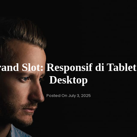
and Slot: Responsif di Table
Desktop
Posted On
July 3, 2025