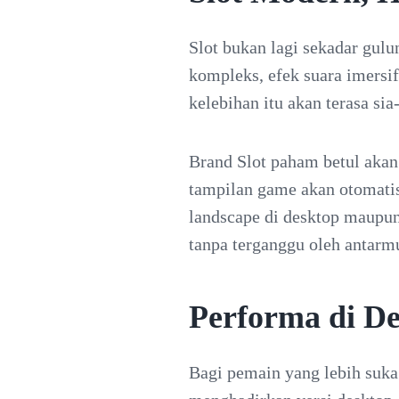
Slot bukan lagi sekadar gulu
kompleks, efek suara imersi
kelebihan itu akan terasa sia
Brand Slot paham betul akan
tampilan game akan otomatis
landscape di desktop maupun 
tanpa terganggu oleh antarm
Performa di De
Bagi pemain yang lebih suka 