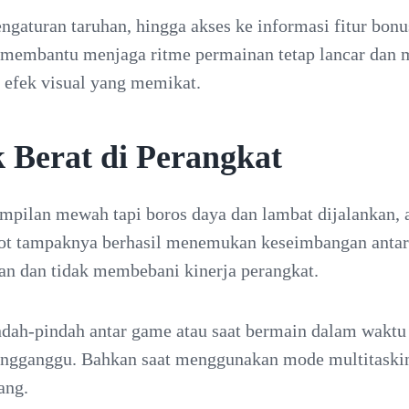
ngaturan taruhan, hingga akses ke informasi fitur bon
ni membantu menjaga ritme permainan tetap lancar dan
i efek visual yang memikat.
k Berat di Perangkat
mpilan mewah tapi boros daya dan lambat dijalankan, ap
t tampaknya berhasil menemukan keseimbangan antara k
n dan tidak membebani kinerja perangkat.
pindah-pindah antar game atau saat bermain dalam wakt
engganggu. Bahkan saat menggunakan mode multitasking
ang.