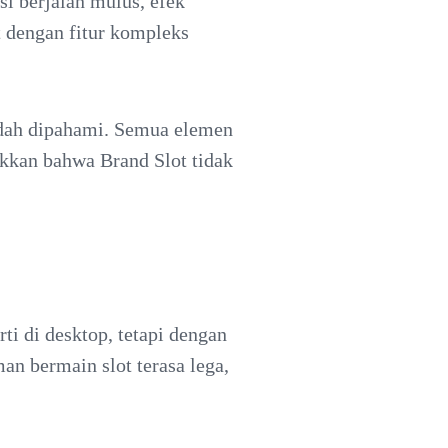
i berjalan mulus, efek
ot dengan fitur kompleks
 mudah dipahami. Semua elemen
ukkan bahwa Brand Slot tidak
i di desktop, tetapi dengan
an bermain slot terasa lega,