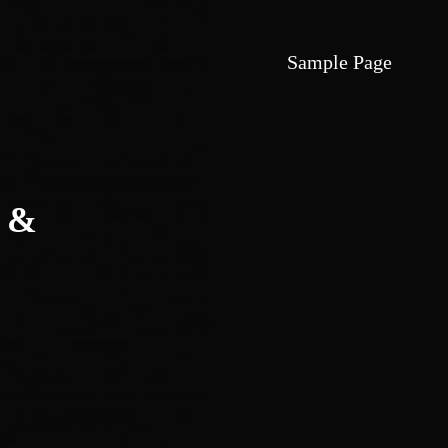
Sample Page
t &