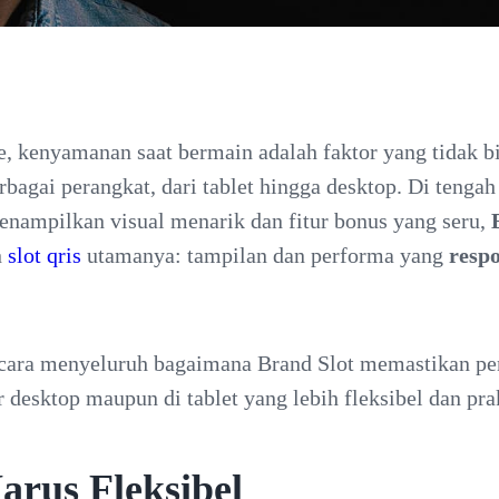
e, kenyamanan saat bermain adalah faktor yang tidak b
rbagai perangkat, dari tablet hingga desktop. Di teng
nampilkan visual menarik dan fitur bonus yang seru,
n
slot qris
utamanya: tampilan dan performa yang
respo
secara menyeluruh bagaimana Brand Slot memastikan p
 desktop maupun di tablet yang lebih fleksibel dan prak
arus Fleksibel