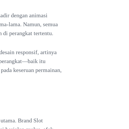
 hadir dengan animasi
rlama-lama. Namun, semua
 di perangkat tertentu.
sain responsif, artinya
 perangkat—baik itu
s pada keseruan permainan,
 utama. Brand Slot