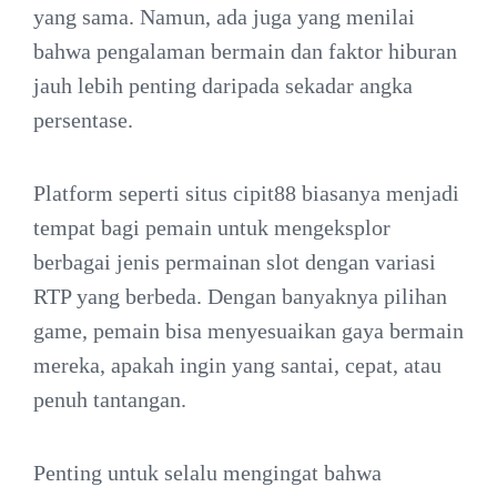
yang sama. Namun, ada juga yang menilai
bahwa pengalaman bermain dan faktor hiburan
jauh lebih penting daripada sekadar angka
persentase.
Platform seperti situs cipit88 biasanya menjadi
tempat bagi pemain untuk mengeksplor
berbagai jenis permainan slot dengan variasi
RTP yang berbeda. Dengan banyaknya pilihan
game, pemain bisa menyesuaikan gaya bermain
mereka, apakah ingin yang santai, cepat, atau
penuh tantangan.
Penting untuk selalu mengingat bahwa