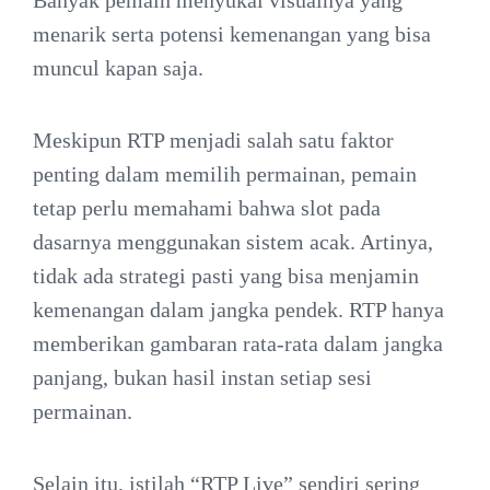
menarik serta potensi kemenangan yang bisa
muncul kapan saja.
Meskipun RTP menjadi salah satu faktor
penting dalam memilih permainan, pemain
tetap perlu memahami bahwa slot pada
dasarnya menggunakan sistem acak. Artinya,
tidak ada strategi pasti yang bisa menjamin
kemenangan dalam jangka pendek. RTP hanya
memberikan gambaran rata-rata dalam jangka
panjang, bukan hasil instan setiap sesi
permainan.
Selain itu, istilah “RTP Live” sendiri sering