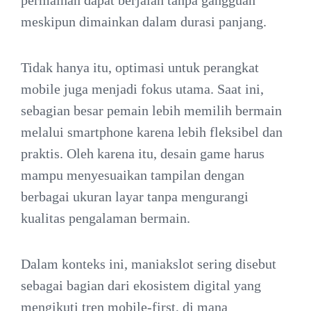
meskipun dimainkan dalam durasi panjang.
Tidak hanya itu, optimasi untuk perangkat
mobile juga menjadi fokus utama. Saat ini,
sebagian besar pemain lebih memilih bermain
melalui smartphone karena lebih fleksibel dan
praktis. Oleh karena itu, desain game harus
mampu menyesuaikan tampilan dengan
berbagai ukuran layar tanpa mengurangi
kualitas pengalaman bermain.
Dalam konteks ini, maniakslot sering disebut
sebagai bagian dari ekosistem digital yang
mengikuti tren mobile-first, di mana