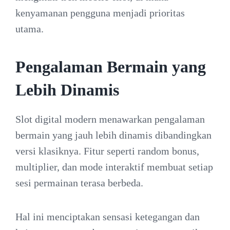
kenyamanan pengguna menjadi prioritas
utama.
Pengalaman Bermain yang
Lebih Dinamis
Slot digital modern menawarkan pengalaman
bermain yang jauh lebih dinamis dibandingkan
versi klasiknya. Fitur seperti random bonus,
multiplier, dan mode interaktif membuat setiap
sesi permainan terasa berbeda.
Hal ini menciptakan sensasi ketegangan dan