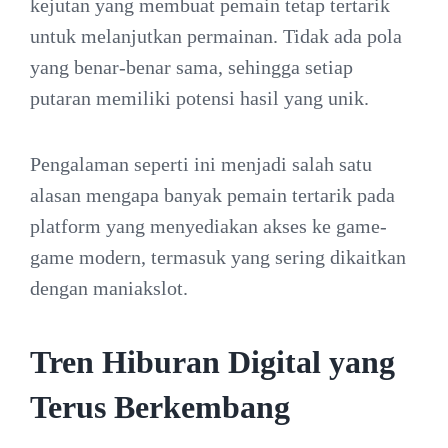
kejutan yang membuat pemain tetap tertarik
untuk melanjutkan permainan. Tidak ada pola
yang benar-benar sama, sehingga setiap
putaran memiliki potensi hasil yang unik.
Pengalaman seperti ini menjadi salah satu
alasan mengapa banyak pemain tertarik pada
platform yang menyediakan akses ke game-
game modern, termasuk yang sering dikaitkan
dengan maniakslot.
Tren Hiburan Digital yang
Terus Berkembang