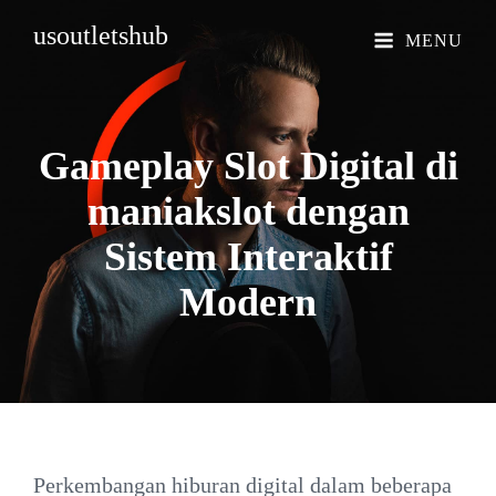
usoutletshub
MENU
Gameplay Slot Digital di
maniakslot dengan
Sistem Interaktif
Modern
Perkembangan hiburan digital dalam beberapa