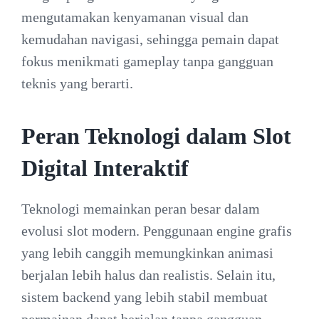
mengutamakan kenyamanan visual dan
kemudahan navigasi, sehingga pemain dapat
fokus menikmati gameplay tanpa gangguan
teknis yang berarti.
Peran Teknologi dalam Slot
Digital Interaktif
Teknologi memainkan peran besar dalam
evolusi slot modern. Penggunaan engine grafis
yang lebih canggih memungkinkan animasi
berjalan lebih halus dan realistis. Selain itu,
sistem backend yang lebih stabil membuat
permainan dapat berjalan tanpa gangguan