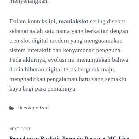
menyenangkan.
Dalam konteks ini,
maniakslot
sering disebut
sebagai salah satu nama yang berkaitan dengan
tren slot digital modern yang mengutamakan
sistem interaktif dan kenyamanan pengguna.
Pada akhirnya, evolusi ini menunjukkan bahwa
dunia hiburan digital terus bergerak maju,
menghadirkan pengalaman baru yang semakin
kaya bagi para pemainnya
Categories
Uncategorized
NEXT POST
Post
Next
Pengalaman Realistis Bermain Baccarat MG Live