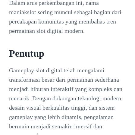
Dalam arus perkembangan ini, nama
maniakslot sering muncul sebagai bagian dari
percakapan komunitas yang membahas tren
permainan slot digital modern.
Penutup
Gameplay slot digital telah mengalami
transformasi besar dari permainan sederhana
menjadi hiburan interaktif yang kompleks dan
menarik. Dengan dukungan teknologi modern,
desain visual berkualitas tinggi, dan sistem
gameplay yang lebih dinamis, pengalaman
bermain menjadi semakin imersif dan