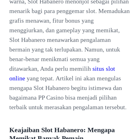
warna, Slot Habanero menonjol sebagai pilihan
menarik bagi para penggemar slot. Memadukan
grafis menawan, fitur bonus yang
menggiurkan, dan gameplay yang memikat,
Slot Habanero menawarkan pengalaman
bermain yang tak terlupakan. Namun, untuk
benar-benar menikmati semua yang
ditawarkan, Anda perlu memilih
situs slot
online
yang tepat. Artikel ini akan mengulas
mengapa Slot Habanero begitu istimewa dan
bagaimana PP Casino bisa menjadi pilihan
terbaik untuk merasakan pengalaman tersebut.
Keajaiban Slot Habanero: Mengapa
Memikat Banyak Pemain