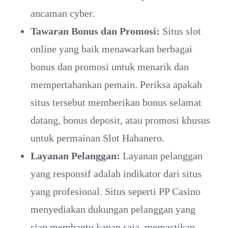
ancaman cyber.
Tawaran Bonus dan Promosi:
Situs slot
online yang baik menawarkan berbagai
bonus dan promosi untuk menarik dan
mempertahankan pemain. Periksa apakah
situs tersebut memberikan bonus selamat
datang, bonus deposit, atau promosi khusus
untuk permainan Slot Habanero.
Layanan Pelanggan:
Layanan pelanggan
yang responsif adalah indikator dari situs
yang profesional. Situs seperti PP Casino
menyediakan dukungan pelanggan yang
siap membantu kapan saja, memastikan