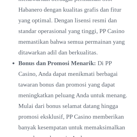
Habanero dengan kualitas grafis dan fitur
yang optimal. Dengan lisensi resmi dan
standar operasional yang tinggi, PP Casino
memastikan bahwa semua permainan yang
ditawarkan adil dan berkualitas.
Bonus dan Promosi Menarik:
Di PP
Casino, Anda dapat menikmati berbagai
tawaran bonus dan promosi yang dapat
meningkatkan peluang Anda untuk menang.
Mulai dari bonus selamat datang hingga
promosi eksklusif, PP Casino memberikan
banyak kesempatan untuk memaksimalkan