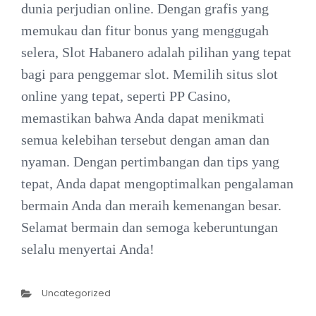
dunia perjudian online. Dengan grafis yang
memukau dan fitur bonus yang menggugah
selera, Slot Habanero adalah pilihan yang tepat
bagi para penggemar slot. Memilih situs slot
online yang tepat, seperti PP Casino,
memastikan bahwa Anda dapat menikmati
semua kelebihan tersebut dengan aman dan
nyaman. Dengan pertimbangan dan tips yang
tepat, Anda dapat mengoptimalkan pengalaman
bermain Anda dan meraih kemenangan besar.
Selamat bermain dan semoga keberuntungan
selalu menyertai Anda!
Categories
Uncategorized