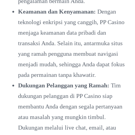
pengalaman bermain Anda.
Keamanan dan Kenyamanan:
Dengan
teknologi enkripsi yang canggih, PP Casino
menjaga keamanan data pribadi dan
transaksi Anda. Selain itu, antarmuka situs
yang ramah pengguna membuat navigasi
menjadi mudah, sehingga Anda dapat fokus
pada permainan tanpa khawatir.
Dukungan Pelanggan yang Ramah:
Tim
dukungan pelanggan di PP Casino siap
membantu Anda dengan segala pertanyaan
atau masalah yang mungkin timbul.
Dukungan melalui live chat, email, atau