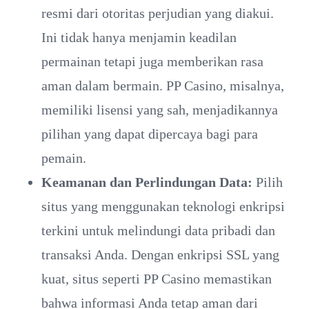
resmi dari otoritas perjudian yang diakui.
Ini tidak hanya menjamin keadilan
permainan tetapi juga memberikan rasa
aman dalam bermain. PP Casino, misalnya,
memiliki lisensi yang sah, menjadikannya
pilihan yang dapat dipercaya bagi para
pemain.
Keamanan dan Perlindungan Data:
Pilih
situs yang menggunakan teknologi enkripsi
terkini untuk melindungi data pribadi dan
transaksi Anda. Dengan enkripsi SSL yang
kuat, situs seperti PP Casino memastikan
bahwa informasi Anda tetap aman dari