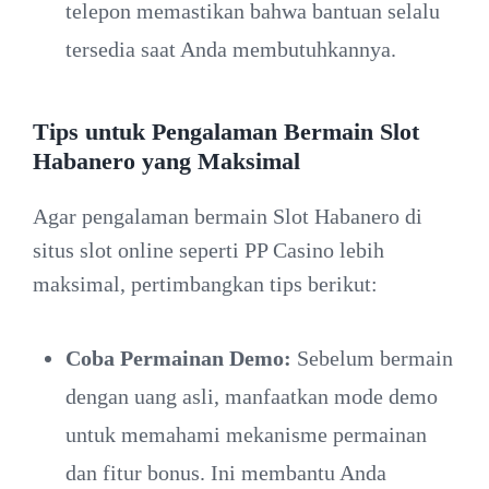
telepon memastikan bahwa bantuan selalu
tersedia saat Anda membutuhkannya.
Tips untuk Pengalaman Bermain Slot
Habanero yang Maksimal
Agar pengalaman bermain Slot Habanero di
situs slot online seperti PP Casino lebih
maksimal, pertimbangkan tips berikut:
Coba Permainan Demo:
Sebelum bermain
dengan uang asli, manfaatkan mode demo
untuk memahami mekanisme permainan
dan fitur bonus. Ini membantu Anda