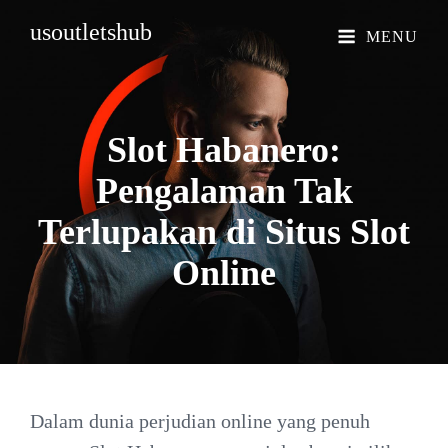
usoutletshub
MENU
Slot Habanero:
Pengalaman Tak
Terlupakan di Situs Slot
Online
Dalam dunia perjudian online yang penuh