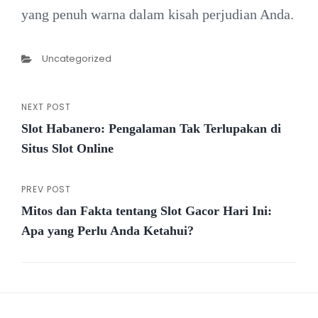
yang penuh warna dalam kisah perjudian Anda.
Categories
Uncategorized
NEXT POST
Post
Next
Slot Habanero: Pengalaman Tak Terlupakan di
Post
navigation
Situs Slot Online
PREV POST
Previous
Mitos dan Fakta tentang Slot Gacor Hari Ini:
Post
Apa yang Perlu Anda Ketahui?