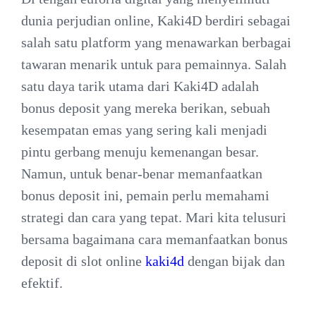
dunia perjudian online, Kaki4D berdiri sebagai
salah satu platform yang menawarkan berbagai
tawaran menarik untuk para pemainnya. Salah
satu daya tarik utama dari Kaki4D adalah
bonus deposit yang mereka berikan, sebuah
kesempatan emas yang sering kali menjadi
pintu gerbang menuju kemenangan besar.
Namun, untuk benar-benar memanfaatkan
bonus deposit ini, pemain perlu memahami
strategi dan cara yang tepat. Mari kita telusuri
bersama bagaimana cara memanfaatkan bonus
deposit di slot online
kaki4d
dengan bijak dan
efektif.