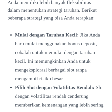
Anda memiliki lebih banyak fleksibilitas
dalam menentukan strategi taruhan. Berikut
beberapa strategi yang bisa Anda terapkan:
Mulai dengan Taruhan Kecil:
Jika Anda
baru mulai menggunakan bonus deposit,
cobalah untuk memulai dengan taruhan
kecil. Ini memungkinkan Anda untuk
mengeksplorasi berbagai slot tanpa
mengambil risiko besar.
Pilih Slot dengan Volatilitas Rendah:
Slot
dengan volatilitas rendah cenderung
memberikan kemenangan yang lebih sering