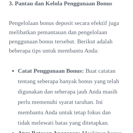
3. Pantau dan Kelola Penggunaan Bonus
Pengelolaan bonus deposit secara efektif juga
melibatkan pemantauan dan pengelolaan
penggunaan bonus tersebut. Berikut adalah
beberapa tips untuk membantu Anda:
Catat Penggunaan Bonus:
Buat catatan
tentang seberapa banyak bonus yang telah
digunakan dan seberapa jauh Anda masih
perlu memenuhi syarat taruhan. Ini
membantu Anda untuk tetap fokus dan
tidak melewati batas yang ditetapkan.