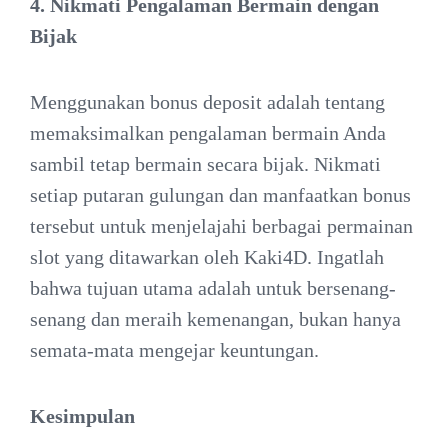
4. Nikmati Pengalaman Bermain dengan
Bijak
Menggunakan bonus deposit adalah tentang
memaksimalkan pengalaman bermain Anda
sambil tetap bermain secara bijak. Nikmati
setiap putaran gulungan dan manfaatkan bonus
tersebut untuk menjelajahi berbagai permainan
slot yang ditawarkan oleh Kaki4D. Ingatlah
bahwa tujuan utama adalah untuk bersenang-
senang dan meraih kemenangan, bukan hanya
semata-mata mengejar keuntungan.
Kesimpulan