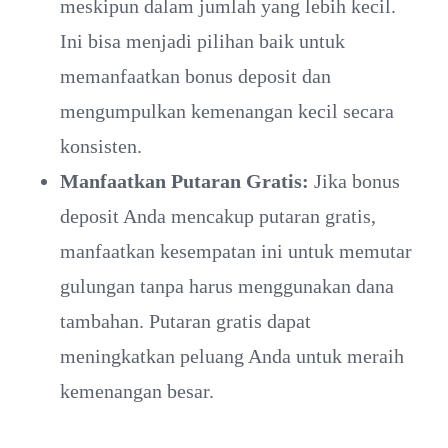
meskipun dalam jumlah yang lebih kecil.
Ini bisa menjadi pilihan baik untuk
memanfaatkan bonus deposit dan
mengumpulkan kemenangan kecil secara
konsisten.
Manfaatkan Putaran Gratis:
Jika bonus
deposit Anda mencakup putaran gratis,
manfaatkan kesempatan ini untuk memutar
gulungan tanpa harus menggunakan dana
tambahan. Putaran gratis dapat
meningkatkan peluang Anda untuk meraih
kemenangan besar.