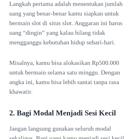
Langkah pertama adalah menentukan jumlah
uang yang benar-benar kamu siapkan untuk
bermain slot di situs slot. Anggaran ini harus
uang “dingin” yang kalau hilang tidak
mengganggu kebutuhan hidup sehari-hari.
Misalnya, kamu bisa alokasikan Rp500.000
untuk bermain selama satu minggu. Dengan
angka ini, kamu bisa lebih santai tanpa rasa
khawatir.
2. Bagi Modal Menjadi Sesi Kecil
Jangan langsung gunakan seluruh modal
sekaligus. Bagi uang kamu menjadi sesi kecil,