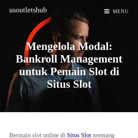
usoutletshub
MENU
Mengelola Modal:
Bankroll Management
untuk Pemain Slot di
Situs
Slot
Bermain slot online di
Situs Slot
memang