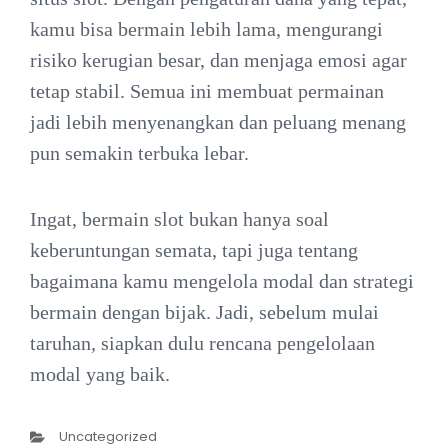
kamu bisa bermain lebih lama, mengurangi
risiko kerugian besar, dan menjaga emosi agar
tetap stabil. Semua ini membuat permainan
jadi lebih menyenangkan dan peluang menang
pun semakin terbuka lebar.
Ingat, bermain slot bukan hanya soal
keberuntungan semata, tapi juga tentang
bagaimana kamu mengelola modal dan strategi
bermain dengan bijak. Jadi, sebelum mulai
taruhan, siapkan dulu rencana pengelolaan
modal yang baik.
Categories
Uncategorized