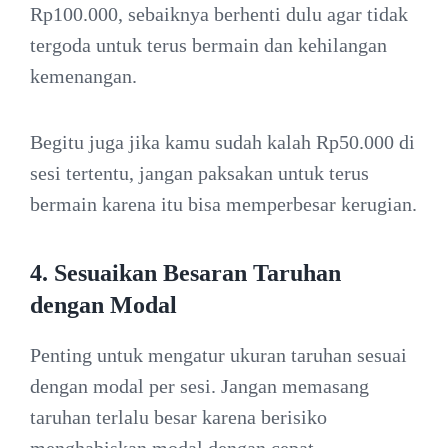
Rp100.000, sebaiknya berhenti dulu agar tidak
tergoda untuk terus bermain dan kehilangan
kemenangan.
Begitu juga jika kamu sudah kalah Rp50.000 di
sesi tertentu, jangan paksakan untuk terus
bermain karena itu bisa memperbesar kerugian.
4. Sesuaikan Besaran Taruhan
dengan Modal
Penting untuk mengatur ukuran taruhan sesuai
dengan modal per sesi. Jangan memasang
taruhan terlalu besar karena berisiko
menghabiskan modal dengan cepat.