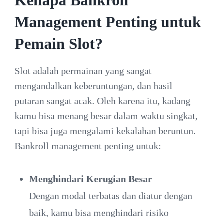
Management Penting untuk
Pemain Slot?
Slot adalah permainan yang sangat
mengandalkan keberuntungan, dan hasil
putaran sangat acak. Oleh karena itu, kadang
kamu bisa menang besar dalam waktu singkat,
tapi bisa juga mengalami kekalahan beruntun.
Bankroll management penting untuk:
Menghindari Kerugian Besar
Dengan modal terbatas dan diatur dengan
baik, kamu bisa menghindari risiko