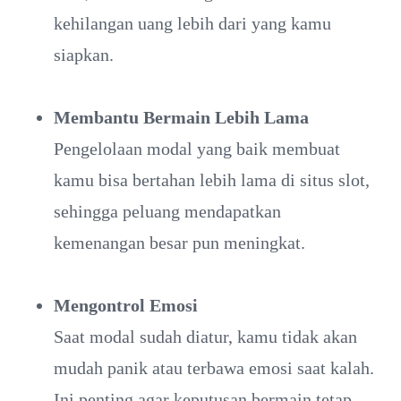
kehilangan uang lebih dari yang kamu
siapkan.
Membantu Bermain Lebih Lama
Pengelolaan modal yang baik membuat
kamu bisa bertahan lebih lama di situs slot,
sehingga peluang mendapatkan
kemenangan besar pun meningkat.
Mengontrol Emosi
Saat modal sudah diatur, kamu tidak akan
mudah panik atau terbawa emosi saat kalah.
Ini penting agar keputusan bermain tetap