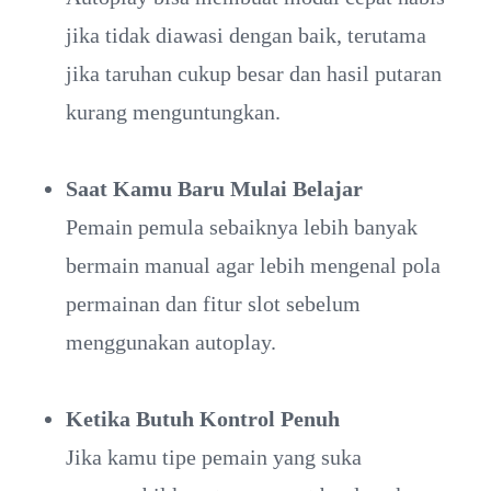
jika tidak diawasi dengan baik, terutama
jika taruhan cukup besar dan hasil putaran
kurang menguntungkan.
Saat Kamu Baru Mulai Belajar
Pemain pemula sebaiknya lebih banyak
bermain manual agar lebih mengenal pola
permainan dan fitur slot sebelum
menggunakan autoplay.
Ketika Butuh Kontrol Penuh
Jika kamu tipe pemain yang suka