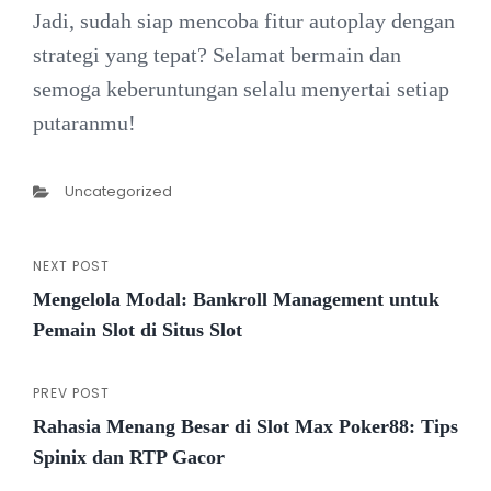
Jadi, sudah siap mencoba fitur autoplay dengan
strategi yang tepat? Selamat bermain dan
semoga keberuntungan selalu menyertai setiap
putaranmu!
Categories
Uncategorized
NEXT POST
Post
Next
Mengelola Modal: Bankroll Management untuk
Post
navigation
Pemain Slot di Situs Slot
PREV POST
Previous
Rahasia Menang Besar di Slot Max Poker88: Tips
Post
Spinix dan RTP Gacor