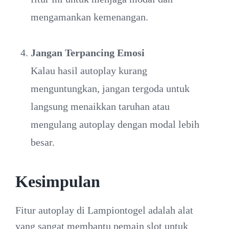
mengamankan kemenangan.
Jangan Terpancing Emosi
Kalau hasil autoplay kurang
menguntungkan, jangan tergoda untuk
langsung menaikkan taruhan atau
mengulang autoplay dengan modal lebih
besar.
Kesimpulan
Fitur autoplay di Lampiontogel adalah alat
yang sangat membantu pemain slot untuk