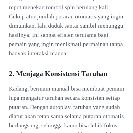
repot menekan tombol spin berulang kali.
Cukup atur jumlah putaran otomatis yang ingin
dimainkan, lalu duduk santai sambil menunggu
hasilnya. Ini sangat efisien terutama bagi
pemain yang ingin menikmati permainan tanpa
banyak interaksi manual.
2. Menjaga Konsistensi Taruhan
Kadang, bermain manual bisa membuat pemain
lupa mengatur taruhan secara konsisten setiap
putaran. Dengan autoplay, taruhan yang sudah
diatur akan tetap sama selama putaran otomatis
berlangsung, sehingga kamu bisa lebih fokus