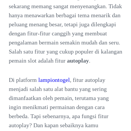
sekarang memang sangat menyenangkan. Tidak
hanya menawarkan berbagai tema menarik dan
peluang menang besar, tetapi juga dilengkapi
dengan fitur-fitur canggih yang membuat
pengalaman bermain semakin mudah dan seru.
Salah satu fitur yang cukup populer di kalangan
pemain slot adalah fitur
autoplay
.
Di platform
lampiontogel
, fitur autoplay
menjadi salah satu alat bantu yang sering
dimanfaatkan oleh pemain, terutama yang
ingin menikmati permainan dengan cara
berbeda. Tapi sebenarnya, apa fungsi fitur
autoplay? Dan kapan sebaiknya kamu