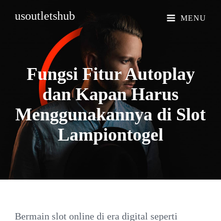
usoutletshub
MENU
Fungsi Fitur Autoplay
dan Kapan Harus
Menggunakannya di Slot
Lampiontogel
Bermain slot online di era digital seperti