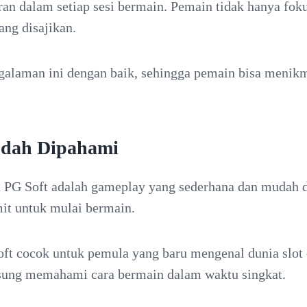
an dalam setiap sesi bermain. Pemain tidak hanya fokus
ang disajikan.
galaman ini dengan baik, sehingga pemain bisa menikm
dah Dipahami
 PG Soft adalah gameplay yang sederhana dan mudah d
it untuk mulai bermain.
ft cocok untuk pemula yang baru mengenal dunia slot
gsung memahami cara bermain dalam waktu singkat.