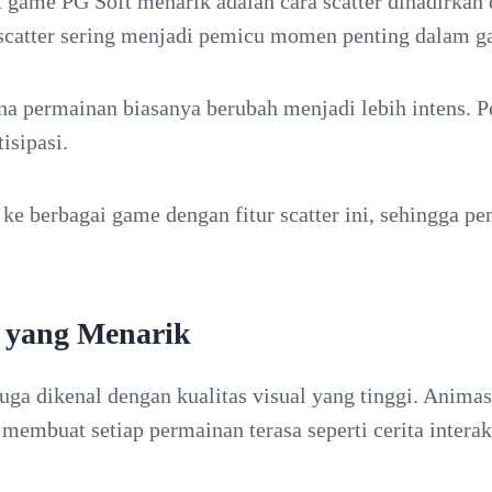
 game PG Soft menarik adalah cara scatter dihadirkan
 scatter sering menjadi pemicu momen penting dalam g
ana permainan biasanya berubah menjadi lebih intens.
isipasi.
ke berbagai game dengan fitur scatter ini, sehingga pe
i yang Menarik
 juga dikenal dengan kualitas visual yang tinggi. Anima
membuat setiap permainan terasa seperti cerita interakt