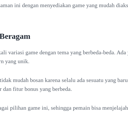
aman ini dengan menyediakan game yang mudah diakse
 Beragam
ali variasi game dengan tema yang berbeda-beda. Ada 
rn yang unik.
tidak mudah bosan karena selalu ada sesuatu yang baru
r dan fitur bonus yang berbeda.
gai pilihan game ini, sehingga pemain bisa menjelaj