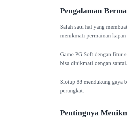
Pengalaman Bermai
Salah satu hal yang membuat 
menikmati permainan kapan s
Game PG Soft dengan fitur s
bisa dinikmati dengan santai
Slotup 88 mendukung gaya be
perangkat.
Pentingnya Menikm