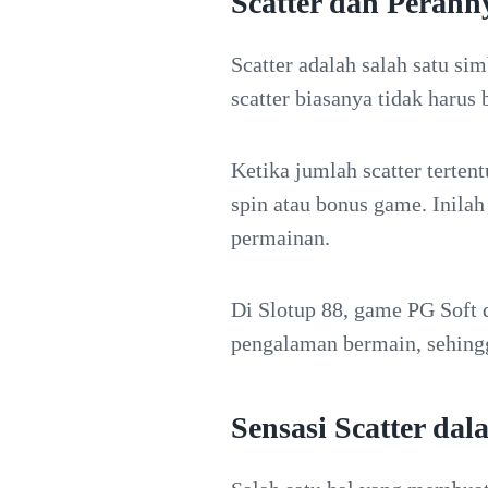
Scatter dan Perann
Scatter adalah salah satu si
scatter biasanya tidak harus
Ketika jumlah scatter terten
spin atau bonus game. Inila
permainan.
Di Slotup 88, game PG Soft 
pengalaman bermain, sehing
Sensasi Scatter da