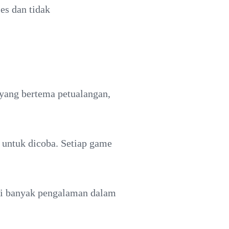
s dan tidak
yang bertema petualangan,
 untuk dicoba. Setiap game
ahi banyak pengalaman dalam