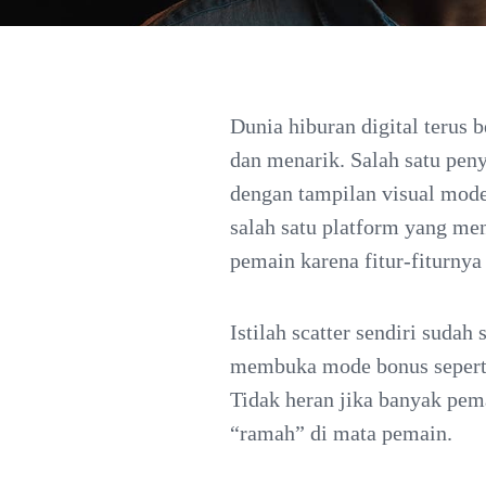
Dunia hiburan digital terus 
dan menarik. Salah satu pen
dengan tampilan visual mod
salah satu platform yang me
pemain karena fitur-fiturnya
Istilah scatter sendiri sudah
membuka mode bonus seperti
Tidak heran jika banyak pem
“ramah” di mata pemain.