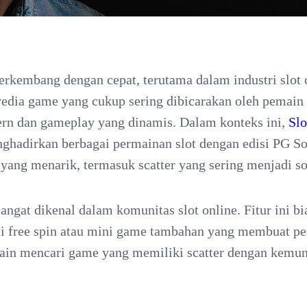
berkembang dengan cepat, terutama dalam industri slot 
yedia game yang cukup sering dibicarakan oleh pemain 
ern dan gameplay yang dinamis. Dalam konteks ini,
Slo
nghadirkan berbagai permainan slot dengan edisi PG So
 yang menarik, termasuk scatter yang sering menjadi so
 sangat dikenal dalam komunitas slot online. Fitur ini 
 free spin atau mini game tambahan yang membuat perm
ain mencari game yang memiliki scatter dengan kemunc