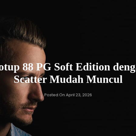
otup 88 PG Soft Edition den
Scatter Mudah
Muncul
Posted On
April 23, 2026