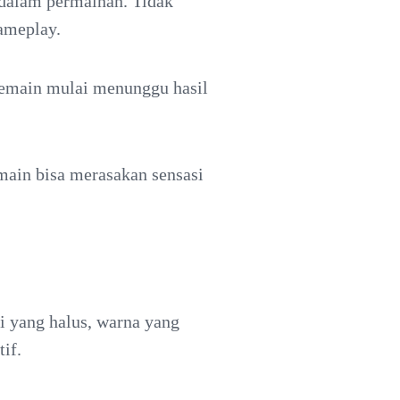
 dalam permainan. Tidak
ameplay.
 Pemain mulai menunggu hasil
main bisa merasakan sensasi
si yang halus, warna yang
if.