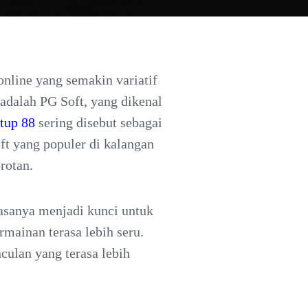
online yang semakin variatif
adalah PG Soft, yang dikenal
tup 88
sering disebut sebagai
ft yang populer di kalangan
rotan.
biasanya menjadi kunci untuk
ainan terasa lebih seru.
ulan yang terasa lebih