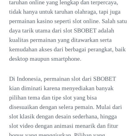
taruhan online yang lengkap dan terpercaya,
tidak hanya untuk taruhan olahraga, tapi juga
permainan kasino seperti slot online. Salah satu
daya tarik utama dari slot SBOBET adalah
kualitas permainan yang ditawarkan serta
kemudahan akses dari berbagai perangkat, baik
desktop maupun smartphone.
Di Indonesia, permainan slot dari SBOBET
kian diminati karena menyediakan banyak
pilihan tema dan tipe slot yang bisa
disesuaikan dengan selera pemain. Mulai dari
slot klasik dengan desain sederhana, hingga
slot video dengan animasi menarik dan fitur
bonus yang menggiurkan. Pilihan yang