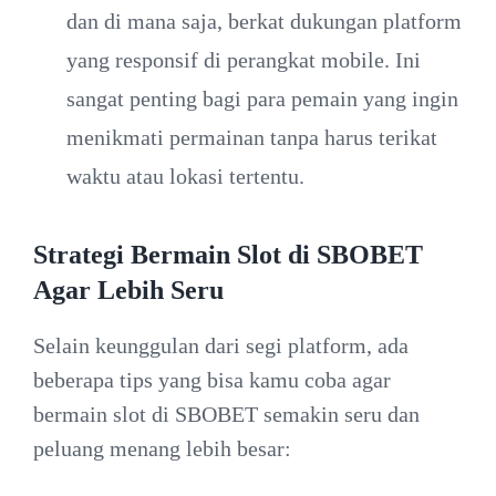
dan di mana saja, berkat dukungan platform
yang responsif di perangkat mobile. Ini
sangat penting bagi para pemain yang ingin
menikmati permainan tanpa harus terikat
waktu atau lokasi tertentu.
Strategi Bermain Slot di SBOBET
Agar Lebih Seru
Selain keunggulan dari segi platform, ada
beberapa tips yang bisa kamu coba agar
bermain slot di SBOBET semakin seru dan
peluang menang lebih besar: