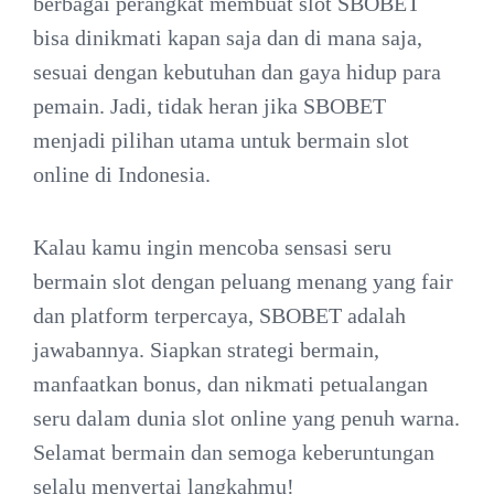
berbagai perangkat membuat slot SBOBET
bisa dinikmati kapan saja dan di mana saja,
sesuai dengan kebutuhan dan gaya hidup para
pemain. Jadi, tidak heran jika SBOBET
menjadi pilihan utama untuk bermain slot
online di Indonesia.
Kalau kamu ingin mencoba sensasi seru
bermain slot dengan peluang menang yang fair
dan platform terpercaya, SBOBET adalah
jawabannya. Siapkan strategi bermain,
manfaatkan bonus, dan nikmati petualangan
seru dalam dunia slot online yang penuh warna.
Selamat bermain dan semoga keberuntungan
selalu menyertai langkahmu!