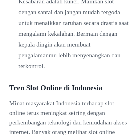
Kesabaran adalah kunci. Mainkan slot
dengan santai dan jangan mudah tergoda
untuk menaikkan taruhan secara drastis saat
mengalami kekalahan. Bermain dengan
kepala dingin akan membuat
pengalamanmu lebih menyenangkan dan
terkontrol.
Tren Slot Online di Indonesia
Minat masyarakat Indonesia terhadap slot
online terus meningkat seiring dengan
perkembangan teknologi dan kemudahan akses
internet. Banyak orang melihat slot online