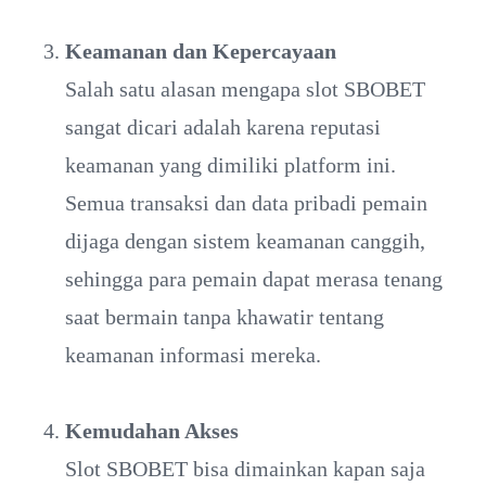
Keamanan dan Kepercayaan
Salah satu alasan mengapa slot SBOBET
sangat dicari adalah karena reputasi
keamanan yang dimiliki platform ini.
Semua transaksi dan data pribadi pemain
dijaga dengan sistem keamanan canggih,
sehingga para pemain dapat merasa tenang
saat bermain tanpa khawatir tentang
keamanan informasi mereka.
Kemudahan Akses
Slot SBOBET bisa dimainkan kapan saja