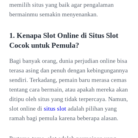
memilih situs yang baik agar pengalaman
bermainmu semakin menyenankan.
1. Kenapa Slot Online di Situs Slot
Cocok untuk Pemula?
Bagi banyak orang, dunia perjudian online bisa
terasa asing dan penuh dengan kebingungannya
sendiri. Terkadang, pemain baru merasa cemas
tentang cara bermain, atau apakah mereka akan
ditipu oleh situs yang tidak terpercaya. Namun,
slot online di
situs slot
adalah pilihan yang
ramah bagi pemula karena beberapa alasan.