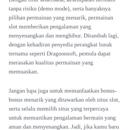
tanpa risiko (demo mode), serta banyaknya
pilihan permainan yang menarik, permainan
slot memberikan pengalaman yang
menyenangkan dan menghibur. Ditambah lagi,
dengan kehadiran penyedia perangkat lunak
ternama seperti Dragoonsoft, pemula dapat
merasakan kualitas permainan yang
memuaskan.
Jangan lupa juga untuk memanfaatkan bonus-
bonus menarik yang ditawarkan oleh situs slot,
serta selalu memilih situs yang terpercaya
untuk memastikan pengalaman bermain yang
aman dan menyenangkan. Jadi, jika kamu baru