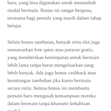
baru, yang bisa digunakan untuk menambah
modal bermain. Bonus ini sangat berguna,
terutama bagi pemula yang masih dalam tahap
belajar.
Selain bonus sambutan, banyak situs slot juga
menawarkan free spins atau putaran gratis,
yang memberikan kesempatan untuk bermain
lebih lama tanpa harus mengeluarkan uang
lebih banyak. Ada juga bonus cashback atau
keuntungan tambahan jika kamu bermain
secara rutin. Semua bonus ini membantu
pemain baru mengasah kemampuan mereka
dalam bermain tanpa khawatir kehabisan
modal.