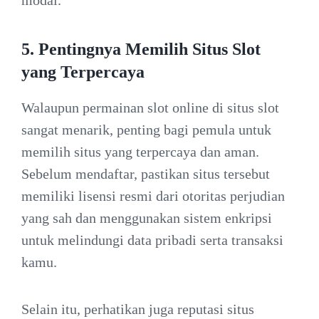
5. Pentingnya Memilih Situs Slot
yang Terpercaya
Walaupun permainan slot online di situs slot
sangat menarik, penting bagi pemula untuk
memilih situs yang terpercaya dan aman.
Sebelum mendaftar, pastikan situs tersebut
memiliki lisensi resmi dari otoritas perjudian
yang sah dan menggunakan sistem enkripsi
untuk melindungi data pribadi serta transaksi
kamu.
Selain itu, perhatikan juga reputasi situs