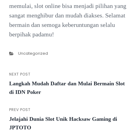
memulai, slot online bisa menjadi pilihan yang
sangat menghibur dan mudah diakses. Selamat
bermain dan semoga keberuntungan selalu
berpihak padamu!
Categories
Uncategorized
NEXT POST
Post
Next
Langkah Mudah Daftar dan Mulai Bermain Slot
Post
navigation
di IDN Poker
PREV POST
Previous
Jelajahi Dunia Slot Unik Hacksaw Gaming di
Post
JPTOTO