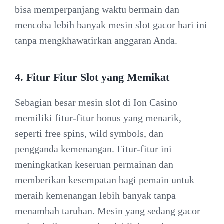
bisa memperpanjang waktu bermain dan
mencoba lebih banyak mesin slot gacor hari ini
tanpa mengkhawatirkan anggaran Anda.
4.
Fitur Fitur Slot yang Memikat
Sebagian besar mesin slot di Ion Casino
memiliki fitur-fitur bonus yang menarik,
seperti free spins, wild symbols, dan
pengganda kemenangan. Fitur-fitur ini
meningkatkan keseruan permainan dan
memberikan kesempatan bagi pemain untuk
meraih kemenangan lebih banyak tanpa
menambah taruhan. Mesin yang sedang gacor