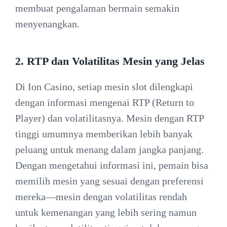
membuat pengalaman bermain semakin
menyenangkan.
2.
RTP dan Volatilitas Mesin yang Jelas
Di Ion Casino, setiap mesin slot dilengkapi
dengan informasi mengenai RTP (Return to
Player) dan volatilitasnya. Mesin dengan RTP
tinggi umumnya memberikan lebih banyak
peluang untuk menang dalam jangka panjang.
Dengan mengetahui informasi ini, pemain bisa
memilih mesin yang sesuai dengan preferensi
mereka—mesin dengan volatilitas rendah
untuk kemenangan yang lebih sering namun