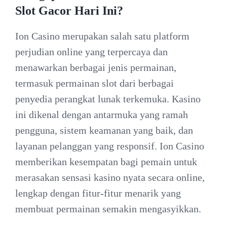
Slot Gacor Hari Ini?
Ion Casino merupakan salah satu platform
perjudian online yang terpercaya dan
menawarkan berbagai jenis permainan,
termasuk permainan slot dari berbagai
penyedia perangkat lunak terkemuka. Kasino
ini dikenal dengan antarmuka yang ramah
pengguna, sistem keamanan yang baik, dan
layanan pelanggan yang responsif. Ion Casino
memberikan kesempatan bagi pemain untuk
merasakan sensasi kasino nyata secara online,
lengkap dengan fitur-fitur menarik yang
membuat permainan semakin mengasyikkan.