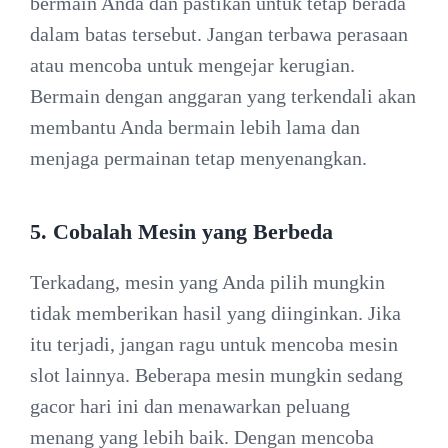
bermain Anda dan pastikan untuk tetap berada
dalam batas tersebut. Jangan terbawa perasaan
atau mencoba untuk mengejar kerugian.
Bermain dengan anggaran yang terkendali akan
membantu Anda bermain lebih lama dan
menjaga permainan tetap menyenangkan.
5.
Cobalah Mesin yang Berbeda
Terkadang, mesin yang Anda pilih mungkin
tidak memberikan hasil yang diinginkan. Jika
itu terjadi, jangan ragu untuk mencoba mesin
slot lainnya. Beberapa mesin mungkin sedang
gacor hari ini dan menawarkan peluang
menang yang lebih baik. Dengan mencoba