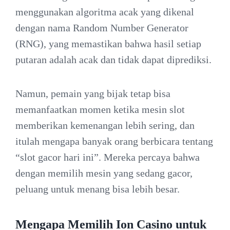
menggunakan algoritma acak yang dikenal
dengan nama Random Number Generator
(RNG), yang memastikan bahwa hasil setiap
putaran adalah acak dan tidak dapat diprediksi.
Namun, pemain yang bijak tetap bisa
memanfaatkan momen ketika mesin slot
memberikan kemenangan lebih sering, dan
itulah mengapa banyak orang berbicara tentang
“slot gacor hari ini”. Mereka percaya bahwa
dengan memilih mesin yang sedang gacor,
peluang untuk menang bisa lebih besar.
Mengapa Memilih Ion Casino untuk