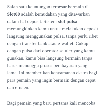
Salah satu keuntungan terbesar bermain di
Slot88
adalah kemudahan yang ditawarkan
dalam hal deposit. Sistem
slot pulsa
memungkinkan kamu untuk melakukan deposit
langsung menggunakan pulsa, tanpa perlu ribet
dengan transfer bank atau e-wallet. Cukup
dengan pulsa dari operator seluler yang kamu
gunakan, kamu bisa langsung bermain tanpa
harus menunggu proses pembayaran yang
lama. Ini memberikan kenyamanan ekstra bagi
para pemain yang ingin bermain dengan cepat
dan efisien.
Bagi pemain yang baru pertama kali mencoba