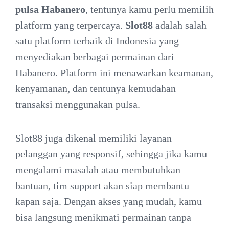
pulsa Habanero
, tentunya kamu perlu memilih
platform yang terpercaya.
Slot88
adalah salah
satu platform terbaik di Indonesia yang
menyediakan berbagai permainan dari
Habanero. Platform ini menawarkan keamanan,
kenyamanan, dan tentunya kemudahan
transaksi menggunakan pulsa.
Slot88 juga dikenal memiliki layanan
pelanggan yang responsif, sehingga jika kamu
mengalami masalah atau membutuhkan
bantuan, tim support akan siap membantu
kapan saja. Dengan akses yang mudah, kamu
bisa langsung menikmati permainan tanpa