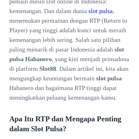
pemain mesin slot online di Indonesia:
kemenangan. Dan dalam dunia
slot pulsa
,
menemukan permainan dengan RTP (Return to
Player) yang tinggi adalah kunci untuk meraih
kemenangan lebih sering. Salah satu pilihan
paling menarik di pasar Indonesia adalah
slot
pulsa Habanero
, yang kini menjadi primadona
di platform
Slot88
. Dalam artikel ini, kita akan
mengungkap keuntungan bermain
slot pulsa
Habanero dan bagaimana RTP tinggi dapat
meningkatkan peluang kemenangan kamu.
Apa Itu RTP dan Mengapa Penting
dalam Slot Pulsa?