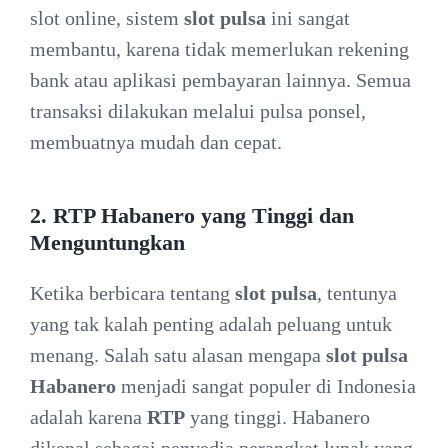
slot online, sistem
slot pulsa
ini sangat
membantu, karena tidak memerlukan rekening
bank atau aplikasi pembayaran lainnya. Semua
transaksi dilakukan melalui pulsa ponsel,
membuatnya mudah dan cepat.
2.
RTP Habanero yang Tinggi dan
Menguntungkan
Ketika berbicara tentang
slot pulsa
, tentunya
yang tak kalah penting adalah peluang untuk
menang. Salah satu alasan mengapa
slot pulsa
Habanero
menjadi sangat populer di Indonesia
adalah karena
RTP
yang tinggi. Habanero