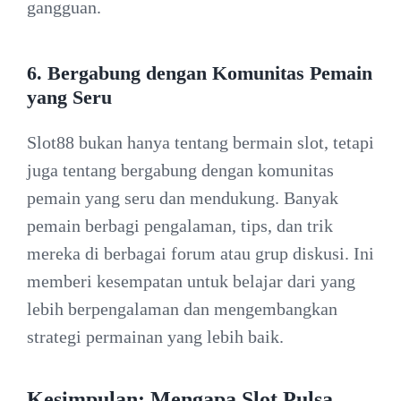
gangguan.
6.
Bergabung dengan Komunitas Pemain
yang Seru
Slot88 bukan hanya tentang bermain slot, tetapi
juga tentang bergabung dengan komunitas
pemain yang seru dan mendukung. Banyak
pemain berbagi pengalaman, tips, dan trik
mereka di berbagai forum atau grup diskusi. Ini
memberi kesempatan untuk belajar dari yang
lebih berpengalaman dan mengembangkan
strategi permainan yang lebih baik.
Kesimpulan: Mengapa Slot Pulsa