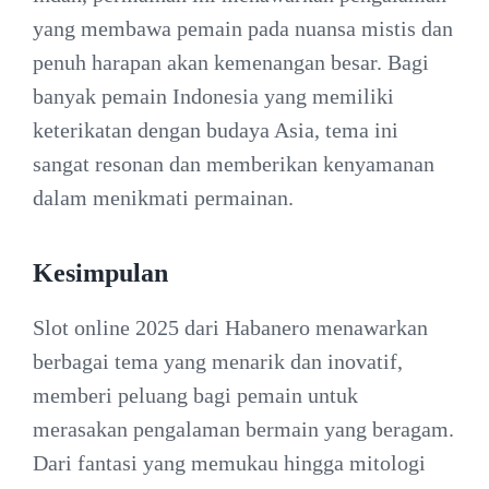
yang membawa pemain pada nuansa mistis dan
penuh harapan akan kemenangan besar. Bagi
banyak pemain Indonesia yang memiliki
keterikatan dengan budaya Asia, tema ini
sangat resonan dan memberikan kenyamanan
dalam menikmati permainan.
Kesimpulan
Slot online 2025 dari Habanero menawarkan
berbagai tema yang menarik dan inovatif,
memberi peluang bagi pemain untuk
merasakan pengalaman bermain yang beragam.
Dari fantasi yang memukau hingga mitologi