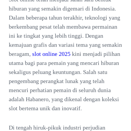
hiburan yang semakin digemari di Indonesia.
Dalam beberapa tahun terakhir, teknologi yang
berkembang pesat telah membawa permainan
ini ke tingkat yang lebih tinggi. Dengan
kemajuan grafis dan variasi tema yang semakin
beragam,
slot online 2025
kini menjadi pilihan
utama bagi para pemain yang mencari hiburan
sekaligus peluang keuntungan. Salah satu
pengembang perangkat lunak yang telah
mencuri perhatian pemain di seluruh dunia
adalah Habanero, yang dikenal dengan koleksi
slot bertema unik dan inovatif.
Di tengah hiruk-pikuk industri perjudian