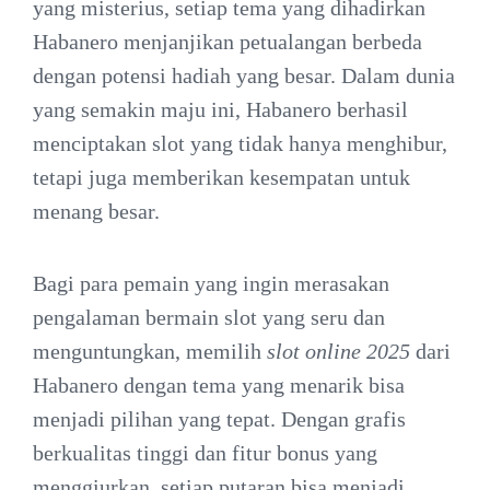
yang misterius, setiap tema yang dihadirkan
Habanero menjanjikan petualangan berbeda
dengan potensi hadiah yang besar. Dalam dunia
yang semakin maju ini, Habanero berhasil
menciptakan slot yang tidak hanya menghibur,
tetapi juga memberikan kesempatan untuk
menang besar.
Bagi para pemain yang ingin merasakan
pengalaman bermain slot yang seru dan
menguntungkan, memilih
slot online 2025
dari
Habanero dengan tema yang menarik bisa
menjadi pilihan yang tepat. Dengan grafis
berkualitas tinggi dan fitur bonus yang
menggiurkan, setiap putaran bisa menjadi