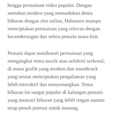
hingga permainan video populer. Dengan
sentuhan modern yang memadukan dunia
hiburan dengan slot online, Habanero mampu
menciptakan permainan yang relevan dengan
kecenderungan dan selera pemain masa kini.
Pemain dapat menikmati permainan yang
mengangkat tema musik atau selebriti terkenal,
di mana grafik yang modern dan soundtrack
yang sesuai menciptakan pengalaman yang
lebih interaktif dan menyenangkan. Tema
hiburan ini sangat populer di kalangan pemain
yang mencari hiburan yang lebih ringan namun
tetap penuh potensi untuk menang.