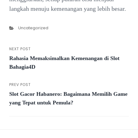
langkah menuju kemenangan yang lebih besar.
Categories
Uncategorized
NEXT POST
Post
Next
Rahasia Memaksimalkan Kemenangan di Slot
Post
navigation
Bahagia4D
PREV POST
Previous
Slot Gacor Habanero: Bagaimana Memilih Game
Post
yang Tepat untuk Pemula?