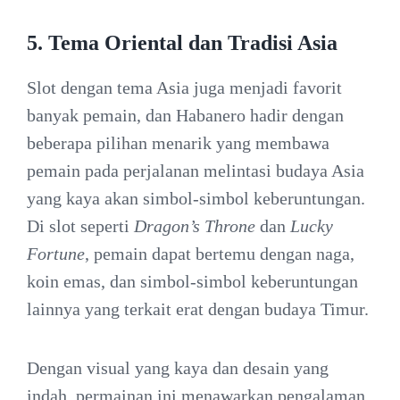
5. Tema Oriental dan Tradisi Asia
Slot dengan tema Asia juga menjadi favorit
banyak pemain, dan Habanero hadir dengan
beberapa pilihan menarik yang membawa
pemain pada perjalanan melintasi budaya Asia
yang kaya akan simbol-simbol keberuntungan.
Di slot seperti
Dragon’s Throne
dan
Lucky
Fortune
, pemain dapat bertemu dengan naga,
koin emas, dan simbol-simbol keberuntungan
lainnya yang terkait erat dengan budaya Timur.
Dengan visual yang kaya dan desain yang
indah, permainan ini menawarkan pengalaman