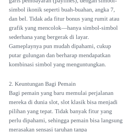
garis pembayaran (paylines), dengan simbol-
simbol ikonik seperti buah-buahan, angka 7,
dan bel. Tidak ada fitur bonus yang rumit atau
grafik yang mencolok—hanya simbol-simbol
sederhana yang bergerak di layar.
Gameplaynya pun mudah dipahami, cukup
putar gulungan dan berharap mendapatkan
kombinasi simbol yang menguntungkan.
2. Keuntungan Bagi Pemain
Bagi pemain yang baru memulai perjalanan
mereka di dunia slot, slot klasik bisa menjadi
pilihan yang tepat. Tidak banyak fitur yang
perlu dipahami, sehingga pemain bisa langsung
merasakan sensasi taruhan tanpa