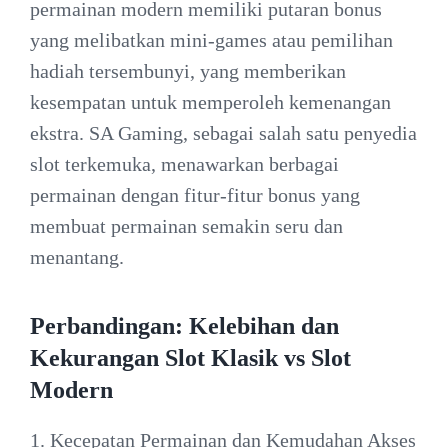
permainan modern memiliki putaran bonus
yang melibatkan mini-games atau pemilihan
hadiah tersembunyi, yang memberikan
kesempatan untuk memperoleh kemenangan
ekstra. SA Gaming, sebagai salah satu penyedia
slot terkemuka, menawarkan berbagai
permainan dengan fitur-fitur bonus yang
membuat permainan semakin seru dan
menantang.
Perbandingan: Kelebihan dan
Kekurangan Slot Klasik vs Slot
Modern
1. Kecepatan Permainan dan Kemudahan Akses