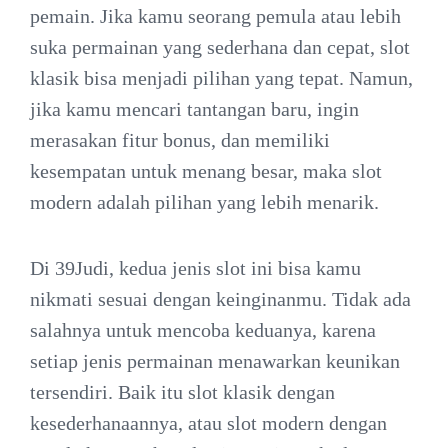
pemain. Jika kamu seorang pemula atau lebih
suka permainan yang sederhana dan cepat, slot
klasik bisa menjadi pilihan yang tepat. Namun,
jika kamu mencari tantangan baru, ingin
merasakan fitur bonus, dan memiliki
kesempatan untuk menang besar, maka slot
modern adalah pilihan yang lebih menarik.
Di 39Judi, kedua jenis slot ini bisa kamu
nikmati sesuai dengan keinginanmu. Tidak ada
salahnya untuk mencoba keduanya, karena
setiap jenis permainan menawarkan keunikan
tersendiri. Baik itu slot klasik dengan
kesederhanaannya, atau slot modern dengan