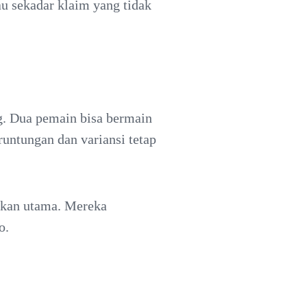
tau sekadar klaim yang tidak
ng. Dua pemain bisa bermain
runtungan dan variansi tetap
okan utama. Mereka
o.