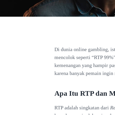
Di dunia online gambling, is
mencolok seperti “RTP 99%” 
kemenangan yang hampir pas
karena banyak pemain ingin
Apa Itu RTP dan M
RTP adalah singkatan dari
Re