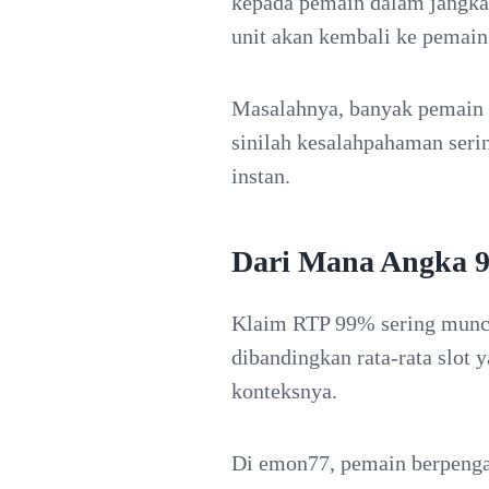
kepada pemain dalam jangka p
unit akan kembali ke pemain
Masalahnya, banyak pemain m
sinilah kesalahpahaman serin
instan.
Dari Mana Angka 9
Klaim RTP 99% sering muncul
dibandingkan rata-rata slot
konteksnya.
Di emon77, pemain berpengal