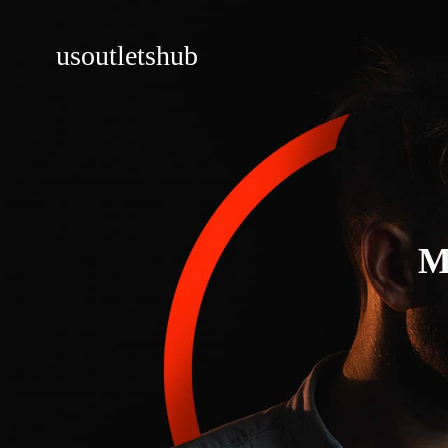
usoutletshub
M