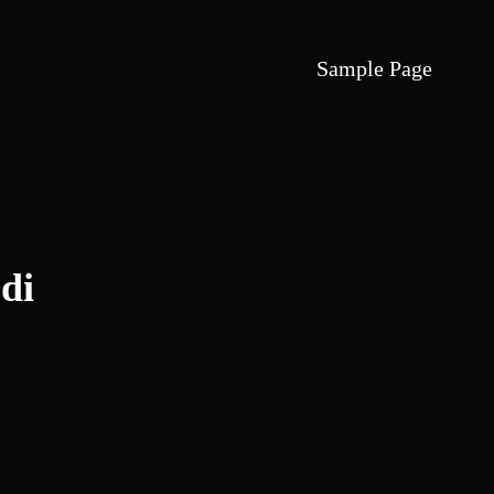
Sample Page
di