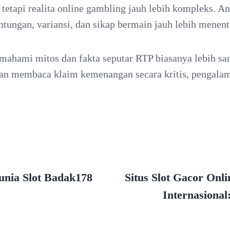
tetapi realita online gambling jauh lebih kompleks. An
ntungan, variansi, dan sikap bermain jauh lebih menen
ahami mitos dan fakta seputar RTP biasanya lebih sa
an membaca klaim kemenangan secara kritis, pengalama
Next
unia Slot Badak178
Situs Slot Gacor Onl
Post
Internasiona