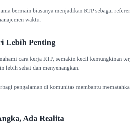
ma bermain biasanya menjadikan RTP sebagai referens
manajemen waktu.
ri Lebih Penting
hami cara kerja RTP, semakin kecil kemungkinan ter
n lebih sehat dan menyenangkan.
erbagi pengalaman di komunitas membantu mematahkan
Angka, Ada Realita