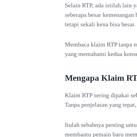
Selain RTP, ada istilah lain
seberapa besar kemenangan b
tetapi sekali kena bisa besar
Membaca klaim RTP tanpa me
yang memahami kedua konsep
Mengapa Klaim RT
Klaim RTP sering dipakai se
Tanpa penjelasan yang tepat,
Itulah sebabnya penting unt
membantu pemain baru mema