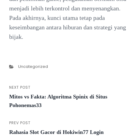
menjadi lebih terkontrol dan menyenangkan.
Pada akhirnya, kunci utama tetap pada
keseimbangan antara hiburan dan strategi yang
bijak.
Categories
Uncategorized
NEXT POST
Post
Next
Mitos vs Fakta: Algoritma Spinix di Situs
Post
navigation
Pohonemas33
PREV POST
Previous
Rahasia Slot Gacor di Hokiwin77 Login
Post