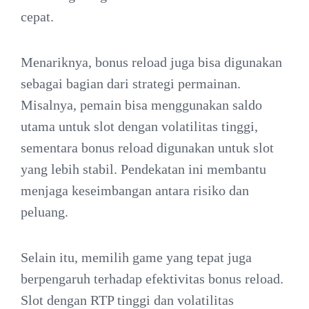
cepat.
Menariknya, bonus reload juga bisa digunakan
sebagai bagian dari strategi permainan.
Misalnya, pemain bisa menggunakan saldo
utama untuk slot dengan volatilitas tinggi,
sementara bonus reload digunakan untuk slot
yang lebih stabil. Pendekatan ini membantu
menjaga keseimbangan antara risiko dan
peluang.
Selain itu, memilih game yang tepat juga
berpengaruh terhadap efektivitas bonus reload.
Slot dengan RTP tinggi dan volatilitas