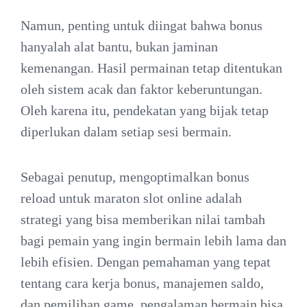
Namun, penting untuk diingat bahwa bonus
hanyalah alat bantu, bukan jaminan
kemenangan. Hasil permainan tetap ditentukan
oleh sistem acak dan faktor keberuntungan.
Oleh karena itu, pendekatan yang bijak tetap
diperlukan dalam setiap sesi bermain.
Sebagai penutup, mengoptimalkan bonus
reload untuk maraton slot online adalah
strategi yang bisa memberikan nilai tambah
bagi pemain yang ingin bermain lebih lama dan
lebih efisien. Dengan pemahaman yang tepat
tentang cara kerja bonus, manajemen saldo,
dan pemilihan game, pengalaman bermain bisa