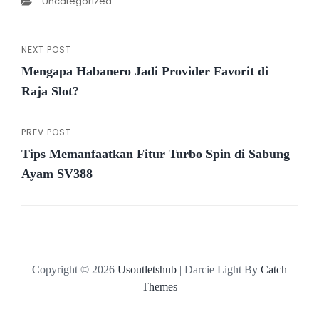
Uncategorized
NEXT POST
Post
Next
Mengapa Habanero Jadi Provider Favorit di
Post
navigation
Raja Slot?
PREV POST
Previous
Tips Memanfaatkan Fitur Turbo Spin di Sabung
Post
Ayam SV388
Copyright © 2026
Usoutletshub
|
Darcie Light By
Catch
Themes