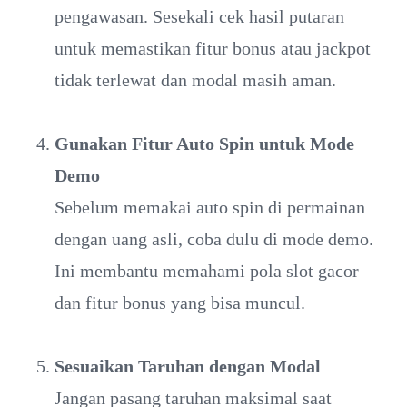
pengawasan. Sesekali cek hasil putaran
untuk memastikan fitur bonus atau jackpot
tidak terlewat dan modal masih aman.
Gunakan Fitur Auto Spin untuk Mode
Demo
Sebelum memakai auto spin di permainan
dengan uang asli, coba dulu di mode demo.
Ini membantu memahami pola slot gacor
dan fitur bonus yang bisa muncul.
Sesuaikan Taruhan dengan Modal
Jangan pasang taruhan maksimal saat