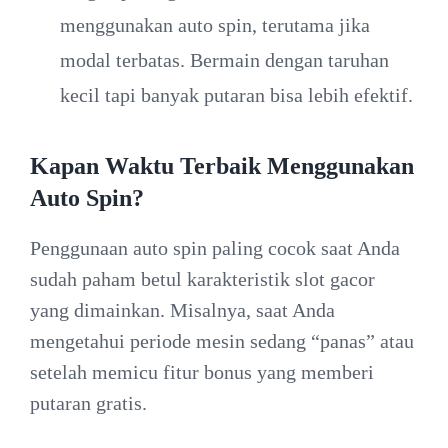
menggunakan auto spin, terutama jika
modal terbatas. Bermain dengan taruhan
kecil tapi banyak putaran bisa lebih efektif.
Kapan Waktu Terbaik Menggunakan
Auto Spin?
Penggunaan auto spin paling cocok saat Anda
sudah paham betul karakteristik slot gacor
yang dimainkan. Misalnya, saat Anda
mengetahui periode mesin sedang “panas” atau
setelah memicu fitur bonus yang memberi
putaran gratis.