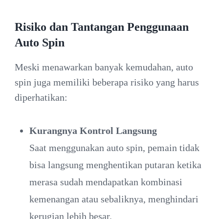
Risiko dan Tantangan Penggunaan
Auto Spin
Meski menawarkan banyak kemudahan, auto
spin juga memiliki beberapa risiko yang harus
diperhatikan:
Kurangnya Kontrol Langsung
Saat menggunakan auto spin, pemain tidak
bisa langsung menghentikan putaran ketika
merasa sudah mendapatkan kombinasi
kemenangan atau sebaliknya, menghindari
kerugian lebih besar.