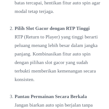
batas tercapai, hentikan fitur auto spin agar
modal tetap terjaga.
Pilih Slot Gacor dengan RTP Tinggi
RTP (Return to Player) yang tinggi berarti
peluang menang lebih besar dalam jangka
panjang. Kombinasikan fitur auto spin
dengan pilihan slot gacor yang sudah
terbukti memberikan kemenangan secara
konsisten.
Pantau Permainan Secara Berkala
Jangan biarkan auto spin berjalan tanpa