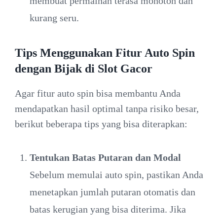
membuat permainan terasa monoton dan
kurang seru.
Tips Menggunakan Fitur Auto Spin
dengan Bijak di Slot Gacor
Agar fitur auto spin bisa membantu Anda
mendapatkan hasil optimal tanpa risiko besar,
berikut beberapa tips yang bisa diterapkan:
Tentukan Batas Putaran dan Modal
Sebelum memulai auto spin, pastikan Anda
menetapkan jumlah putaran otomatis dan
batas kerugian yang bisa diterima. Jika