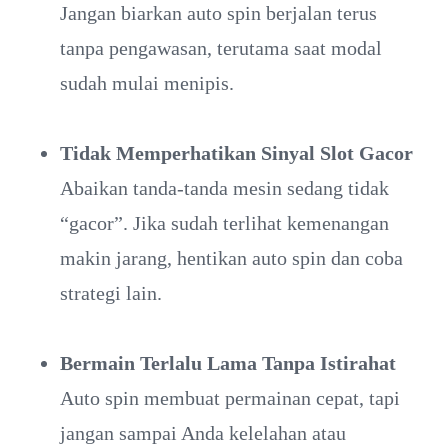
Jangan biarkan auto spin berjalan terus
tanpa pengawasan, terutama saat modal
sudah mulai menipis.
Tidak Memperhatikan Sinyal Slot Gacor
Abaikan tanda-tanda mesin sedang tidak
“gacor”. Jika sudah terlihat kemenangan
makin jarang, hentikan auto spin dan coba
strategi lain.
Bermain Terlalu Lama Tanpa Istirahat
Auto spin membuat permainan cepat, tapi
jangan sampai Anda kelelahan atau