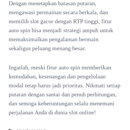
Dengan menetapkan batasan putaran,
mengawasi permainan secara berkala, dan
memilih slot gacor dengan RTP tinggi, fitur
auto spin bisa menjadi strategi ampuh untuk
memaksimalkan pengalaman bermain
sekaligus peluang menang besar.
Ingatlah, meski fitur auto spin memberikan
kemudahan, kesenangan dan pengelolaan
modal tetap harus jadi prioritas. Nikmati setiap
putaran dengan santai dan penuh perhitungan,
dan semoga keberuntungan selalu menemani
perjalanan Anda di dunia slot online!
Categories