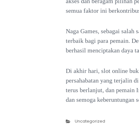
akses dan beragam pilihan p
semua faktor ini berkontribu
Naga Games, sebagai salah s
terbaik bagi para pemain. D
berhasil menciptakan daya ta
Di akhir hari, slot online b
persahabatan yang terjalin di
terus berlanjut, dan pemain 
dan semoga keberuntungan s
Categories
Uncategorized