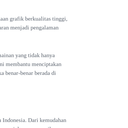
an grafik berkualitas tinggi,
taran menjadi pengalaman
ainan yang tidak hanya
 Ini membantu menciptakan
a benar-benar berada di
in Indonesia. Dari kemudahan