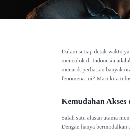
Dalam setiap detak waktu yan
mencolok di Indonesia adalah
menarik perhatian banyak or
fenomena ini? Mari kita telu
Kemudahan Akses
Salah satu alasan utama me
Dengan hanya bermodalkan s