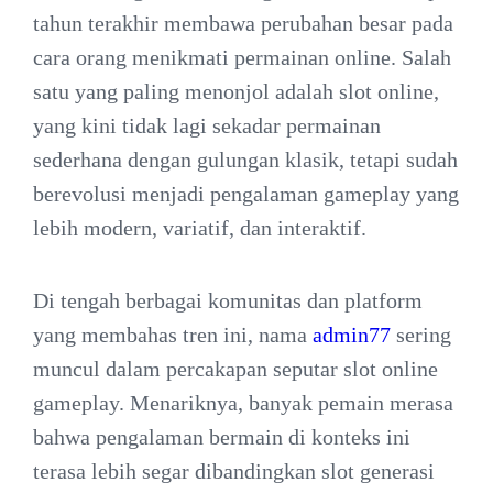
tahun terakhir membawa perubahan besar pada
cara orang menikmati permainan online. Salah
satu yang paling menonjol adalah slot online,
yang kini tidak lagi sekadar permainan
sederhana dengan gulungan klasik, tetapi sudah
berevolusi menjadi pengalaman gameplay yang
lebih modern, variatif, dan interaktif.
Di tengah berbagai komunitas dan platform
yang membahas tren ini, nama
admin77
sering
muncul dalam percakapan seputar slot online
gameplay. Menariknya, banyak pemain merasa
bahwa pengalaman bermain di konteks ini
terasa lebih segar dibandingkan slot generasi