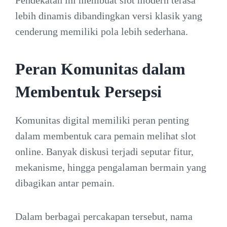
lebih dinamis dibandingkan versi klasik yang
cenderung memiliki pola lebih sederhana.
Peran Komunitas dalam
Membentuk Persepsi
Komunitas digital memiliki peran penting
dalam membentuk cara pemain melihat slot
online. Banyak diskusi terjadi seputar fitur,
mekanisme, hingga pengalaman bermain yang
dibagikan antar pemain.
Dalam berbagai percakapan tersebut, nama