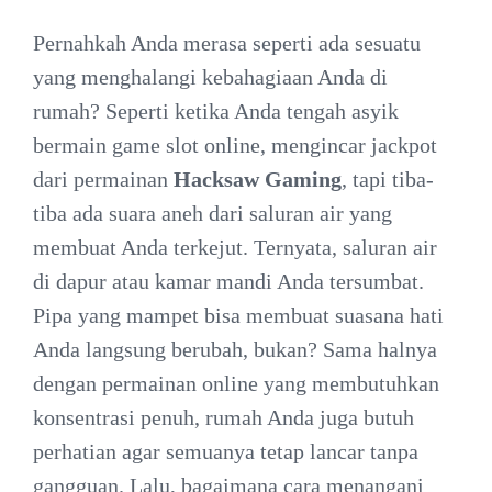
Pernahkah Anda merasa seperti ada sesuatu
yang menghalangi kebahagiaan Anda di
rumah? Seperti ketika Anda tengah asyik
bermain game slot online, mengincar jackpot
dari permainan
Hacksaw Gaming
, tapi tiba-
tiba ada suara aneh dari saluran air yang
membuat Anda terkejut. Ternyata, saluran air
di dapur atau kamar mandi Anda tersumbat.
Pipa yang mampet bisa membuat suasana hati
Anda langsung berubah, bukan? Sama halnya
dengan permainan online yang membutuhkan
konsentrasi penuh, rumah Anda juga butuh
perhatian agar semuanya tetap lancar tanpa
gangguan. Lalu, bagaimana cara menangani