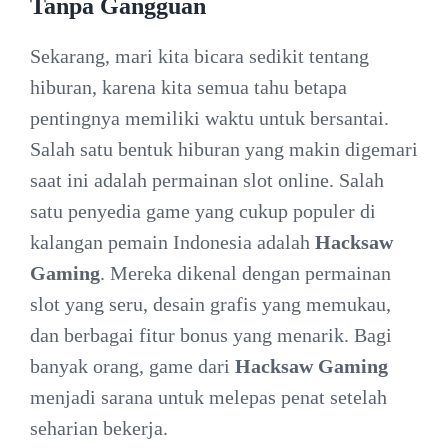
Tanpa Gangguan
Sekarang, mari kita bicara sedikit tentang
hiburan, karena kita semua tahu betapa
pentingnya memiliki waktu untuk bersantai.
Salah satu bentuk hiburan yang makin digemari
saat ini adalah permainan slot online. Salah
satu penyedia game yang cukup populer di
kalangan pemain Indonesia adalah
Hacksaw
Gaming
. Mereka dikenal dengan permainan
slot yang seru, desain grafis yang memukau,
dan berbagai fitur bonus yang menarik. Bagi
banyak orang, game dari
Hacksaw Gaming
menjadi sarana untuk melepas penat setelah
seharian bekerja.