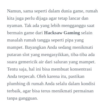
Namun, sama seperti dalam dunia game, rumah
kita juga perlu dijaga agar tetap lancar dan
nyaman. Tak ada yang lebih mengganggu saat
bermain game dari
Hacksaw Gaming
selain
masalah rumah tangga seperti pipa yang
mampet. Bayangkan Anda sedang menikmati
putaran slot yang mengasyikkan, tiba-tiba ada
suara gemericik air dari saluran yang mampet.
Tentu saja, hal ini bisa membuat konsentrasi
Anda terpecah. Oleh karena itu, pastikan
plumbing di rumah Anda selalu dalam kondisi
terbaik, agar bisa terus menikmati permainan
tanpa gangguan.