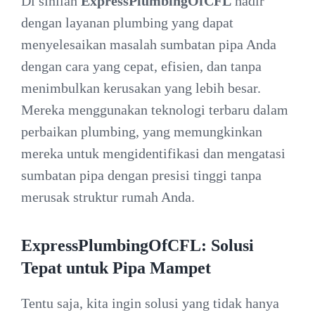
Di sinilah
ExpressPlumbingOfCFL
hadir
dengan layanan plumbing yang dapat
menyelesaikan masalah sumbatan pipa Anda
dengan cara yang cepat, efisien, dan tanpa
menimbulkan kerusakan yang lebih besar.
Mereka menggunakan teknologi terbaru dalam
perbaikan plumbing, yang memungkinkan
mereka untuk mengidentifikasi dan mengatasi
sumbatan pipa dengan presisi tinggi tanpa
merusak struktur rumah Anda.
ExpressPlumbingOfCFL
: Solusi
Tepat untuk Pipa Mampet
Tentu saja, kita ingin solusi yang tidak hanya