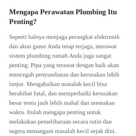
Mengapa Perawatan Plumbing Itu
Penting?
Seperti halnya menjaga perangkat elektronik
dan akun game Anda tetap terjaga, merawat
sistem plumbing rumah Anda juga sangat
penting. Pipa yang terawat dengan baik akan
mencegah penyumbatan dan kerusakan lebih
lanjut. Mengabaikan masalah kecil bisa
berakibat fatal, dan memperbaiki kerusakan
besar tentu jauh lebih mahal dan memakan
waktu. Itulah mengapa penting untuk
melakukan pemeliharaan secara rutin dan
segera menangani masalah kecil sejak dini.