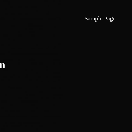
Sample Page
n