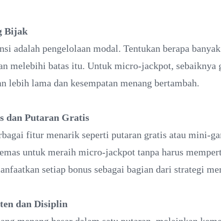
 Bijak
ensi adalah pengelolaan modal. Tentukan berapa banya
gan melebihi batas itu. Untuk micro-jackpot, sebaiknya
han lebih lama dan kesempatan menang bertambah.
s dan Putaran Gratis
ai fitur menarik seperti putaran gratis atau mini-gam
g emas untuk meraih micro-jackpot tanpa harus memper
faatkan setiap bonus sebagai bagian dari strategi me
en dan Disiplin