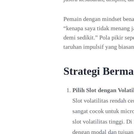
Pemain dengan mindset benar
“kenapa saya tidak menang ja
demi sedikit.” Pola pikir s
taruhan impulsif yang biasa
Strategi Berm
Pilih Slot dengan Volat
Slot volatilitas rendah 
sangat cocok untuk micro
slot volatilitas tinggi. 
dengan modal dan tujuan