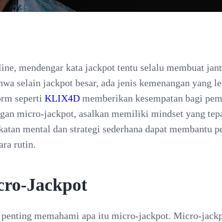
line, mendengar kata jackpot tentu selalu membuat jan
 selain jackpot besar, ada jenis kemenangan yang lebi
form seperti
KLIX4D
memberikan kesempatan bagi pema
an micro-jackpot, asalkan memiliki mindset yang tepat
tan mental dan strategi sederhana dapat membantu 
ra rutin.
ro-Jackpot
 penting memahami apa itu micro-jackpot. Micro-jack