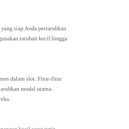
k yang siap Anda pertaruhkan
 gunakan taruhan kecil hingga
es dalam slot. Fitur-fitur
taruhkan modal utama.
reka.