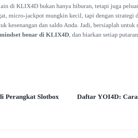
ain di KLIX4D bukan hanya hiburan, tetapi juga pelua
at, micro-jackpot mungkin kecil, tapi dengan strategi d
ntuk kesenangan dan saldo Anda. Jadi, bersiaplah untu
mindset benar di KLIX4D
, dan biarkan setiap putar
Next
di Perangkat Slotbox
Daftar YOI4D: Cara
Post