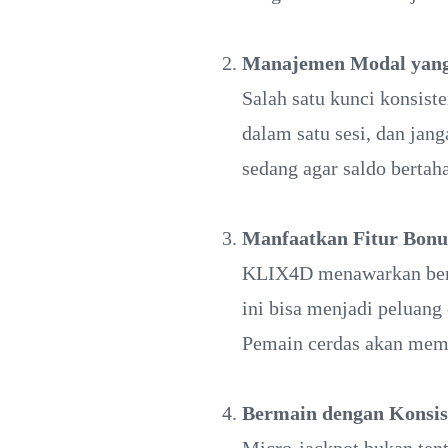
Manajemen Modal yang
Salah satu kunci konsist
dalam satu sesi, dan jan
sedang agar saldo berta
Manfaatkan Fitur Bonu
KLIX4D menawarkan berbag
ini bisa menjadi peluan
Pemain cerdas akan meman
Bermain dengan Konsist