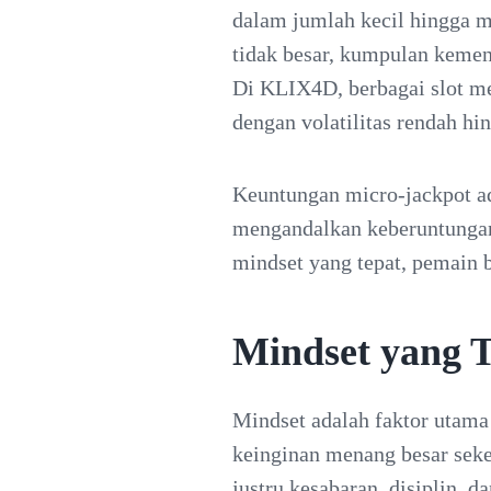
dalam jumlah kecil hingga m
tidak besar, kumpulan kemen
Di KLIX4D, berbagai slot me
dengan volatilitas rendah hi
Keuntungan micro-jackpot a
mengandalkan keberuntungan 
mindset yang tepat, pemain 
Mindset yang 
Mindset adalah faktor utama
keinginan menang besar seke
justru kesabaran, disiplin, d