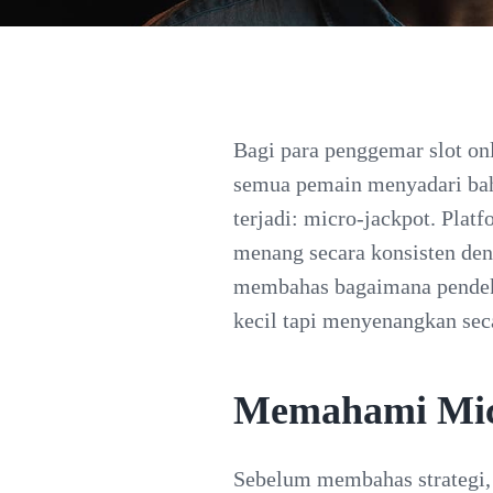
Bagi para penggemar slot on
semua pemain menyadari bahwa
terjadi: micro-jackpot. Plat
menang secara konsisten deng
membahas bagaimana pendeka
kecil tapi menyenangkan seca
Memahami Mic
Sebelum membahas strategi,