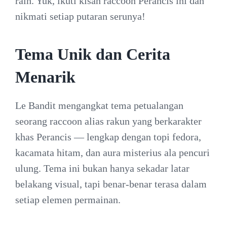
raih. Yuk, ikuti kisah raccoon Perancis ini dan
nikmati setiap putaran serunya!
Tema Unik dan Cerita
Menarik
Le Bandit mengangkat tema petualangan
seorang raccoon alias rakun yang berkarakter
khas Perancis — lengkap dengan topi fedora,
kacamata hitam, dan aura misterius ala pencuri
ulung. Tema ini bukan hanya sekadar latar
belakang visual, tapi benar-benar terasa dalam
setiap elemen permainan.