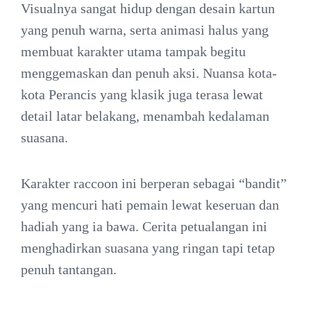
Visualnya sangat hidup dengan desain kartun
yang penuh warna, serta animasi halus yang
membuat karakter utama tampak begitu
menggemaskan dan penuh aksi. Nuansa kota-
kota Perancis yang klasik juga terasa lewat
detail latar belakang, menambah kedalaman
suasana.
Karakter raccoon ini berperan sebagai “bandit”
yang mencuri hati pemain lewat keseruan dan
hadiah yang ia bawa. Cerita petualangan ini
menghadirkan suasana yang ringan tapi tetap
penuh tantangan.