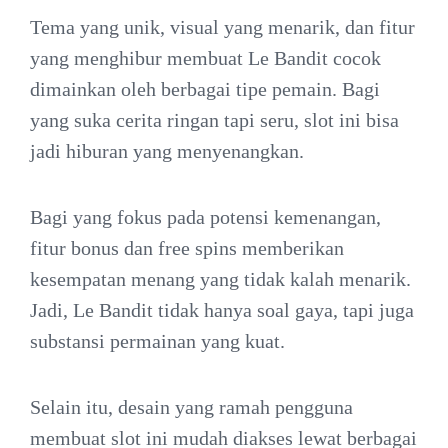
Tema yang unik, visual yang menarik, dan fitur
yang menghibur membuat Le Bandit cocok
dimainkan oleh berbagai tipe pemain. Bagi
yang suka cerita ringan tapi seru, slot ini bisa
jadi hiburan yang menyenangkan.
Bagi yang fokus pada potensi kemenangan,
fitur bonus dan free spins memberikan
kesempatan menang yang tidak kalah menarik.
Jadi, Le Bandit tidak hanya soal gaya, tapi juga
substansi permainan yang kuat.
Selain itu, desain yang ramah pengguna
membuat slot ini mudah diakses lewat berbagai