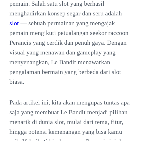
pemain. Salah satu slot yang berhasil
menghadirkan konsep segar dan seru adalah
slot
— sebuah permainan yang mengajak
pemain mengikuti petualangan seekor raccoon
Perancis yang cerdik dan penuh gaya. Dengan
visual yang menawan dan gameplay yang
menyenangkan, Le Bandit menawarkan
pengalaman bermain yang berbeda dari slot
biasa.
Pada artikel ini, kita akan mengupas tuntas apa
saja yang membuat Le Bandit menjadi pilihan
menarik di dunia slot, mulai dari tema, fitur,
hingga potensi kemenangan yang bisa kamu