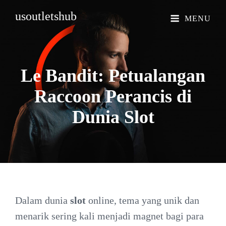
usoutletshub
MENU
Le Bandit: Petualangan
Raccoon Perancis di
Dunia
Slot
Dalam dunia
slot
online, tema yang unik dan
menarik sering kali menjadi magnet bagi para