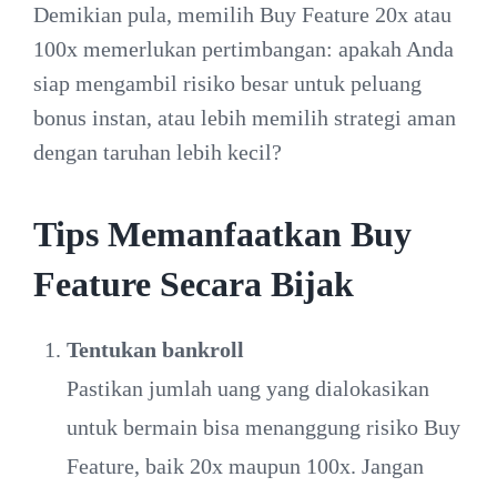
Demikian pula, memilih Buy Feature 20x atau
100x memerlukan pertimbangan: apakah Anda
siap mengambil risiko besar untuk peluang
bonus instan, atau lebih memilih strategi aman
dengan taruhan lebih kecil?
Tips Memanfaatkan Buy
Feature Secara Bijak
Tentukan bankroll
Pastikan jumlah uang yang dialokasikan
untuk bermain bisa menanggung risiko Buy
Feature, baik 20x maupun 100x. Jangan