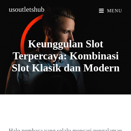
usoutletshub
MENU
Keunggulan Slot
Terpercaya: Kombinasi
Slot Klasik dan
Modern
Halo pembaca yang selalu mencari pengalaman