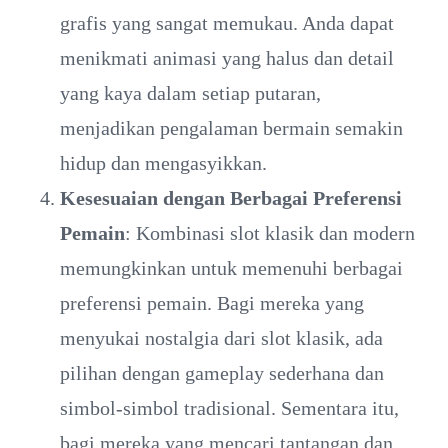
grafis yang sangat memukau. Anda dapat
menikmati animasi yang halus dan detail
yang kaya dalam setiap putaran,
menjadikan pengalaman bermain semakin
hidup dan mengasyikkan.
Kesesuaian dengan Berbagai Preferensi
Pemain
: Kombinasi slot klasik dan modern
memungkinkan untuk memenuhi berbagai
preferensi pemain. Bagi mereka yang
menyukai nostalgia dari slot klasik, ada
pilihan dengan gameplay sederhana dan
simbol-simbol tradisional. Sementara itu,
bagi mereka yang mencari tantangan dan