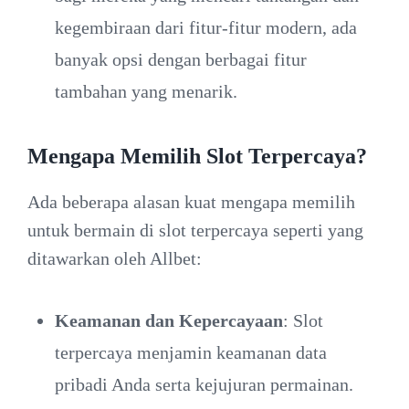
kegembiraan dari fitur-fitur modern, ada
banyak opsi dengan berbagai fitur
tambahan yang menarik.
Mengapa Memilih Slot Terpercaya?
Ada beberapa alasan kuat mengapa memilih
untuk bermain di slot terpercaya seperti yang
ditawarkan oleh Allbet:
Keamanan dan Kepercayaan
: Slot
terpercaya menjamin keamanan data
pribadi Anda serta kejujuran permainan.