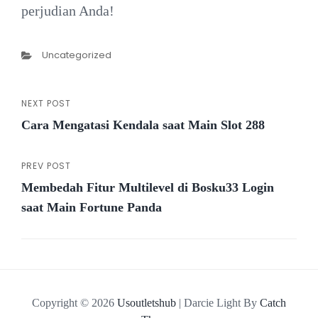
perjudian Anda!
Categories
Uncategorized
NEXT POST
Post
Next
Cara Mengatasi Kendala saat Main Slot 288
Post
navigation
PREV POST
Previous
Membedah Fitur Multilevel di Bosku33 Login
Post
saat Main Fortune Panda
Copyright © 2026
Usoutletshub
|
Darcie Light By
Catch