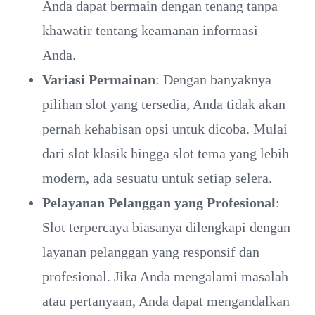
Anda dapat bermain dengan tenang tanpa
khawatir tentang keamanan informasi
Anda.
Variasi Permainan
: Dengan banyaknya
pilihan slot yang tersedia, Anda tidak akan
pernah kehabisan opsi untuk dicoba. Mulai
dari slot klasik hingga slot tema yang lebih
modern, ada sesuatu untuk setiap selera.
Pelayanan Pelanggan yang Profesional
:
Slot terpercaya biasanya dilengkapi dengan
layanan pelanggan yang responsif dan
profesional. Jika Anda mengalami masalah
atau pertanyaan, Anda dapat mengandalkan