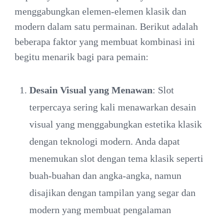
menggabungkan elemen-elemen klasik dan
modern dalam satu permainan. Berikut adalah
beberapa faktor yang membuat kombinasi ini
begitu menarik bagi para pemain:
Desain Visual yang Menawan
: Slot
terpercaya sering kali menawarkan desain
visual yang menggabungkan estetika klasik
dengan teknologi modern. Anda dapat
menemukan slot dengan tema klasik seperti
buah-buahan dan angka-angka, namun
disajikan dengan tampilan yang segar dan
modern yang membuat pengalaman