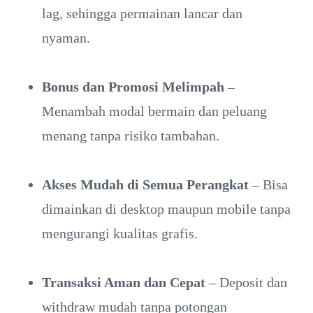
lag, sehingga permainan lancar dan
nyaman.
Bonus dan Promosi Melimpah
–
Menambah modal bermain dan peluang
menang tanpa risiko tambahan.
Akses Mudah di Semua Perangkat
– Bisa
dimainkan di desktop maupun mobile tanpa
mengurangi kualitas grafis.
Transaksi Aman dan Cepat
– Deposit dan
withdraw mudah tanpa potongan