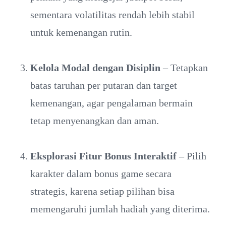
sementara volatilitas rendah lebih stabil
untuk kemenangan rutin.
Kelola Modal dengan Disiplin
– Tetapkan
batas taruhan per putaran dan target
kemenangan, agar pengalaman bermain
tetap menyenangkan dan aman.
Eksplorasi Fitur Bonus Interaktif
– Pilih
karakter dalam bonus game secara
strategis, karena setiap pilihan bisa
memengaruhi jumlah hadiah yang diterima.