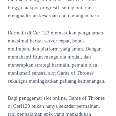
hingga jackpot progresif, setiap putaran
menghadirkan keseruan dan tantangan baru.
Bermain di Ceri123 memastikan pengalaman
maksimal berkat server cepat, bonus
melimpah, dan platform yang aman. Dengan
memahami fitur, mengelola modal, dan
menerapkan strategi bermain, pemain bisa
menikmati sensasi slot Game of Thrones
sekaligus meningkatkan peluang kemenangan.
Bagi penggemar slot online, Game of Thrones
di Ceri123 bukan hanya sekadar permainan,
tapi pengalaman epik yang memadukan