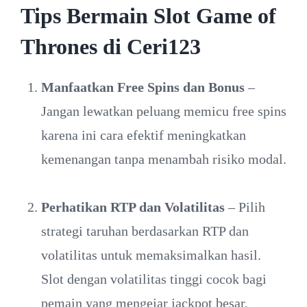
Tips Bermain Slot Game of
Thrones di Ceri123
Manfaatkan Free Spins dan Bonus
–
Jangan lewatkan peluang memicu free spins
karena ini cara efektif meningkatkan
kemenangan tanpa menambah risiko modal.
Perhatikan RTP dan Volatilitas
– Pilih
strategi taruhan berdasarkan RTP dan
volatilitas untuk memaksimalkan hasil.
Slot dengan volatilitas tinggi cocok bagi
pemain yang mengejar jackpot besar,