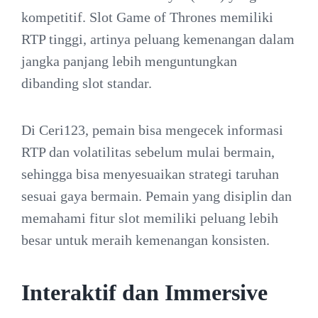
kompetitif. Slot Game of Thrones memiliki
RTP tinggi, artinya peluang kemenangan dalam
jangka panjang lebih menguntungkan
dibanding slot standar.
Di Ceri123, pemain bisa mengecek informasi
RTP dan volatilitas sebelum mulai bermain,
sehingga bisa menyesuaikan strategi taruhan
sesuai gaya bermain. Pemain yang disiplin dan
memahami fitur slot memiliki peluang lebih
besar untuk meraih kemenangan konsisten.
Interaktif dan Immersive