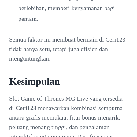
berlebihan, memberi kenyamanan bagi
pemain.
Semua faktor ini membuat bermain di Ceri123
tidak hanya seru, tetapi juga efisien dan
menguntungkan.
Kesimpulan
Slot Game of Thrones MG Live yang tersedia
di
Ceri123
menawarkan kombinasi sempurna
antara grafis memukau, fitur bonus menarik,
peluang menang tinggi, dan pengalaman
interaktif yang immersive. Dari free spins