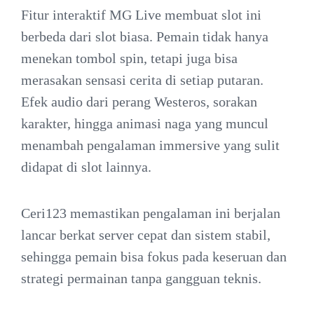
Fitur interaktif MG Live membuat slot ini
berbeda dari slot biasa. Pemain tidak hanya
menekan tombol spin, tetapi juga bisa
merasakan sensasi cerita di setiap putaran.
Efek audio dari perang Westeros, sorakan
karakter, hingga animasi naga yang muncul
menambah pengalaman immersive yang sulit
didapat di slot lainnya.
Ceri123 memastikan pengalaman ini berjalan
lancar berkat server cepat dan sistem stabil,
sehingga pemain bisa fokus pada keseruan dan
strategi permainan tanpa gangguan teknis.