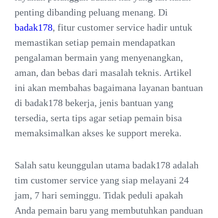
penting dibanding peluang menang. Di
badak178
, fitur customer service hadir untuk
memastikan setiap pemain mendapatkan
pengalaman bermain yang menyenangkan,
aman, dan bebas dari masalah teknis. Artikel
ini akan membahas bagaimana layanan bantuan
di badak178 bekerja, jenis bantuan yang
tersedia, serta tips agar setiap pemain bisa
memaksimalkan akses ke support mereka.
Salah satu keunggulan utama badak178 adalah
tim customer service yang siap melayani 24
jam, 7 hari seminggu. Tidak peduli apakah
Anda pemain baru yang membutuhkan panduan