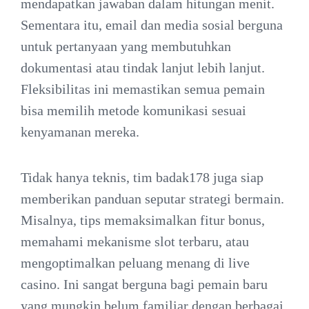
mendapatkan jawaban dalam hitungan menit.
Sementara itu, email dan media sosial berguna
untuk pertanyaan yang membutuhkan
dokumentasi atau tindak lanjut lebih lanjut.
Fleksibilitas ini memastikan semua pemain
bisa memilih metode komunikasi sesuai
kenyamanan mereka.
Tidak hanya teknis, tim badak178 juga siap
memberikan panduan seputar strategi bermain.
Misalnya, tips memaksimalkan fitur bonus,
memahami mekanisme slot terbaru, atau
mengoptimalkan peluang menang di live
casino. Ini sangat berguna bagi pemain baru
yang mungkin belum familiar dengan berbagai