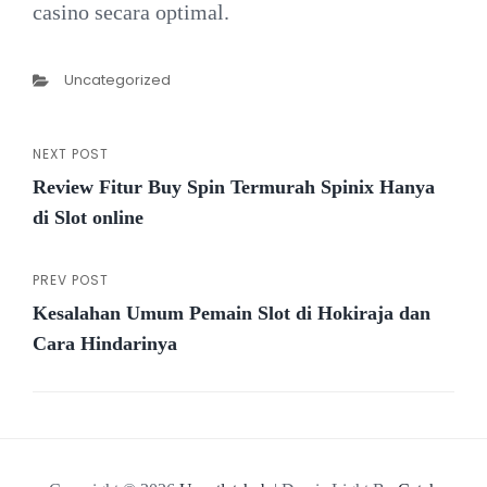
casino secara optimal.
Categories
Uncategorized
NEXT POST
Post
Next
Review Fitur Buy Spin Termurah Spinix Hanya
Post
navigation
di Slot online
PREV POST
Previous
Kesalahan Umum Pemain Slot di Hokiraja dan
Post
Cara Hindarinya