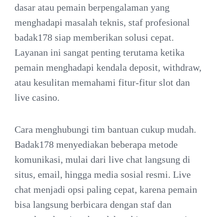
dasar atau pemain berpengalaman yang
menghadapi masalah teknis, staf profesional
badak178 siap memberikan solusi cepat.
Layanan ini sangat penting terutama ketika
pemain menghadapi kendala deposit, withdraw,
atau kesulitan memahami fitur-fitur slot dan
live casino.
Cara menghubungi tim bantuan cukup mudah.
Badak178 menyediakan beberapa metode
komunikasi, mulai dari live chat langsung di
situs, email, hingga media sosial resmi. Live
chat menjadi opsi paling cepat, karena pemain
bisa langsung berbicara dengan staf dan