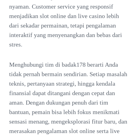
nyaman. Customer service yang responsif
menjadikan slot online dan live casino lebih
dari sekadar permainan, tetapi pengalaman
interaktif yang menyenangkan dan bebas dari
stres.
Menghubungi tim di badak178 berarti Anda
tidak pernah bermain sendirian. Setiap masalah
teknis, pertanyaan strategi, hingga kendala
finansial dapat ditangani dengan cepat dan
aman. Dengan dukungan penuh dari tim
bantuan, pemain bisa lebih fokus menikmati
sensasi menang, mengeksplorasi fitur baru, dan
merasakan pengalaman slot online serta live