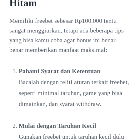
Hitam
Memiliki freebet sebesar Rp100.000 tentu
sangat menggiurkan, tetapi ada beberapa tips
yang bisa kamu coba agar bonus ini benar-
benar memberikan manfaat maksimal:
Pahami Syarat dan Ketentuan
Bacalah dengan teliti aturan terkait freebet,
seperti minimal taruhan, game yang bisa
dimainkan, dan syarat withdraw.
Mulai dengan Taruhan Kecil
Gunakan freebet untuk taruhan kecil dulu