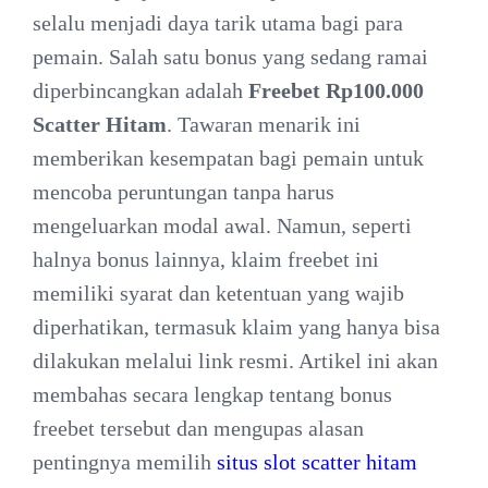
selalu menjadi daya tarik utama bagi para
pemain. Salah satu bonus yang sedang ramai
diperbincangkan adalah
Freebet Rp100.000
Scatter Hitam
. Tawaran menarik ini
memberikan kesempatan bagi pemain untuk
mencoba peruntungan tanpa harus
mengeluarkan modal awal. Namun, seperti
halnya bonus lainnya, klaim freebet ini
memiliki syarat dan ketentuan yang wajib
diperhatikan, termasuk klaim yang hanya bisa
dilakukan melalui link resmi. Artikel ini akan
membahas secara lengkap tentang bonus
freebet tersebut dan mengupas alasan
pentingnya memilih
situs slot scatter hitam