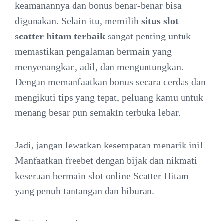
keamanannya dan bonus benar-benar bisa
digunakan. Selain itu, memilih
situs slot
scatter hitam terbaik
sangat penting untuk
memastikan pengalaman bermain yang
menyenangkan, adil, dan menguntungkan.
Dengan memanfaatkan bonus secara cerdas dan
mengikuti tips yang tepat, peluang kamu untuk
menang besar pun semakin terbuka lebar.
Jadi, jangan lewatkan kesempatan menarik ini!
Manfaatkan freebet dengan bijak dan nikmati
keseruan bermain slot online Scatter Hitam
yang penuh tantangan dan hiburan.
Categories