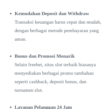
Kemudahan Deposit dan Withdraw
Transaksi keuangan harus cepat dan mudah,
dengan berbagai metode pembayaran yang
aman.
Bonus dan Promosi Menarik
Selain freebet, situs slot terbaik biasanya
menyediakan berbagai promo tambahan
seperti cashback, deposit bonus, dan
turnamen slot.
Layanan Pelanggan 24 Jam