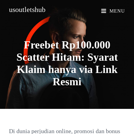
usoutletshub
MENU
Freebet Rp100.000
Scatter Hitam: Syarat
Klaim hanya via Link
Resmi
Di dunia perjudian online, promosi dan bonus