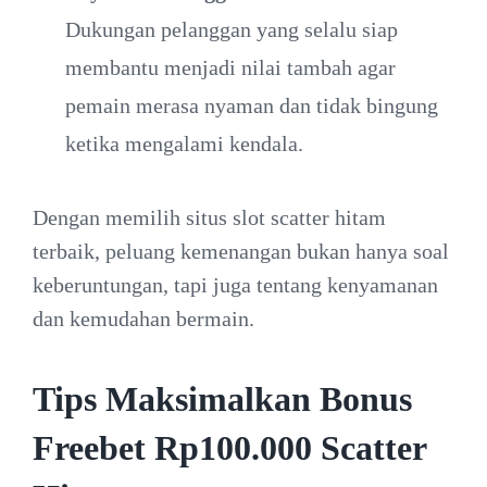
Dukungan pelanggan yang selalu siap
membantu menjadi nilai tambah agar
pemain merasa nyaman dan tidak bingung
ketika mengalami kendala.
Dengan memilih situs slot scatter hitam
terbaik, peluang kemenangan bukan hanya soal
keberuntungan, tapi juga tentang kenyamanan
dan kemudahan bermain.
Tips Maksimalkan Bonus
Freebet Rp100.000 Scatter