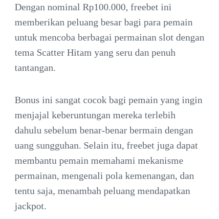
Dengan nominal Rp100.000, freebet ini
memberikan peluang besar bagi para pemain
untuk mencoba berbagai permainan slot dengan
tema Scatter Hitam yang seru dan penuh
tantangan.
Bonus ini sangat cocok bagi pemain yang ingin
menjajal keberuntungan mereka terlebih
dahulu sebelum benar-benar bermain dengan
uang sungguhan. Selain itu, freebet juga dapat
membantu pemain memahami mekanisme
permainan, mengenali pola kemenangan, dan
tentu saja, menambah peluang mendapatkan
jackpot.