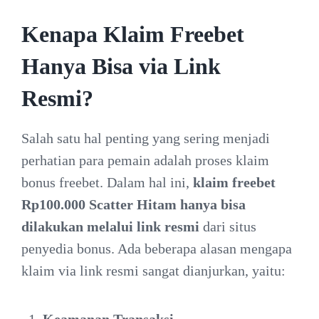
Kenapa Klaim Freebet
Hanya Bisa via Link
Resmi?
Salah satu hal penting yang sering menjadi
perhatian para pemain adalah proses klaim
bonus freebet. Dalam hal ini,
klaim freebet
Rp100.000 Scatter Hitam hanya bisa
dilakukan melalui link resmi
dari situs
penyedia bonus. Ada beberapa alasan mengapa
klaim via link resmi sangat dianjurkan, yaitu: