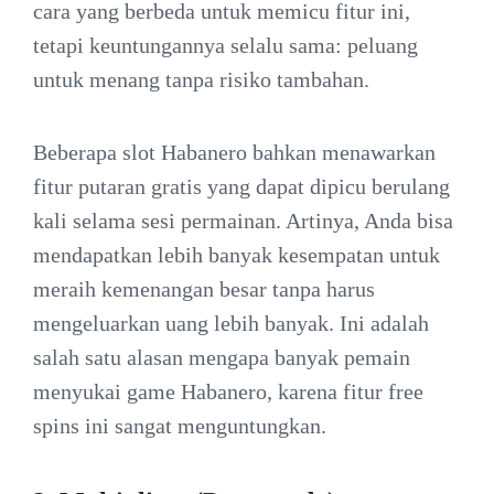
cara yang berbeda untuk memicu fitur ini,
tetapi keuntungannya selalu sama: peluang
untuk menang tanpa risiko tambahan.
Beberapa slot Habanero bahkan menawarkan
fitur putaran gratis yang dapat dipicu berulang
kali selama sesi permainan. Artinya, Anda bisa
mendapatkan lebih banyak kesempatan untuk
meraih kemenangan besar tanpa harus
mengeluarkan uang lebih banyak. Ini adalah
salah satu alasan mengapa banyak pemain
menyukai game Habanero, karena fitur free
spins ini sangat menguntungkan.