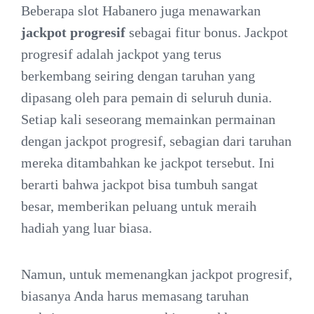
Beberapa slot Habanero juga menawarkan
jackpot progresif
sebagai fitur bonus. Jackpot
progresif adalah jackpot yang terus
berkembang seiring dengan taruhan yang
dipasang oleh para pemain di seluruh dunia.
Setiap kali seseorang memainkan permainan
dengan jackpot progresif, sebagian dari taruhan
mereka ditambahkan ke jackpot tersebut. Ini
berarti bahwa jackpot bisa tumbuh sangat
besar, memberikan peluang untuk meraih
hadiah yang luar biasa.
Namun, untuk memenangkan jackpot progresif,
biasanya Anda harus memasang taruhan