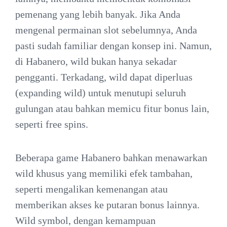
pemenang yang lebih banyak. Jika Anda
mengenal permainan slot sebelumnya, Anda
pasti sudah familiar dengan konsep ini. Namun,
di Habanero, wild bukan hanya sekadar
pengganti. Terkadang, wild dapat diperluas
(expanding wild) untuk menutupi seluruh
gulungan atau bahkan memicu fitur bonus lain,
seperti free spins.
Beberapa game Habanero bahkan menawarkan
wild khusus yang memiliki efek tambahan,
seperti mengalikan kemenangan atau
memberikan akses ke putaran bonus lainnya.
Wild symbol, dengan kemampuan