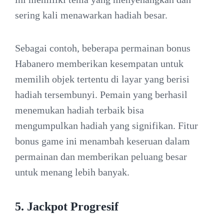
sering kali menawarkan hadiah besar.
Sebagai contoh, beberapa permainan bonus
Habanero memberikan kesempatan untuk
memilih objek tertentu di layar yang berisi
hadiah tersembunyi. Pemain yang berhasil
menemukan hadiah terbaik bisa
mengumpulkan hadiah yang signifikan. Fitur
bonus game ini menambah keseruan dalam
permainan dan memberikan peluang besar
untuk menang lebih banyak.
5.
Jackpot Progresif