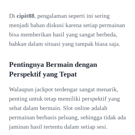
Di
cipit88
, pengalaman seperti ini sering
menjadi bahan diskusi karena setiap permainan
bisa memberikan hasil yang sangat berbeda,
bahkan dalam situasi yang tampak biasa saja.
Pentingnya Bermain dengan
Perspektif yang Tepat
Walaupun jackpot terdengar sangat menarik,
penting untuk tetap memiliki perspektif yang
sehat dalam bermain. Slot online adalah
permainan berbasis peluang, sehingga tidak ada
jaminan hasil tertentu dalam setiap sesi.