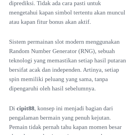
diprediksi. Tidak ada cara pasti untuk
mengetahui kapan simbol tertentu akan muncul
atau kapan fitur bonus akan aktif.
Sistem permainan slot modern menggunakan
Random Number Generator (RNG), sebuah
teknologi yang memastikan setiap hasil putaran
bersifat acak dan independen. Artinya, setiap
spin memiliki peluang yang sama, tanpa
dipengaruhi oleh hasil sebelumnya.
Di
cipit88
, konsep ini menjadi bagian dari
pengalaman bermain yang penuh kejutan.
Pemain tidak pernah tahu kapan momen besar