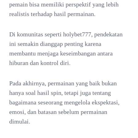
pemain bisa memiliki perspektif yang lebih
realistis terhadap hasil permainan.
Di komunitas seperti holybet777, pendekatan
ini semakin dianggap penting karena
membantu menjaga keseimbangan antara
hiburan dan kontrol diri.
Pada akhirnya, permainan yang baik bukan
hanya soal hasil spin, tetapi juga tentang
bagaimana seseorang mengelola ekspektasi,
emosi, dan batasan sebelum permainan
dimulai.