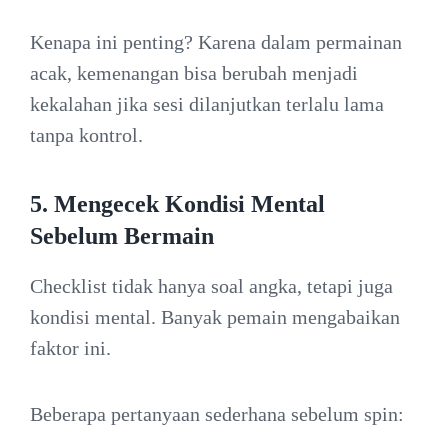
Kenapa ini penting? Karena dalam permainan
acak, kemenangan bisa berubah menjadi
kekalahan jika sesi dilanjutkan terlalu lama
tanpa kontrol.
5. Mengecek Kondisi Mental
Sebelum Bermain
Checklist tidak hanya soal angka, tetapi juga
kondisi mental. Banyak pemain mengabaikan
faktor ini.
Beberapa pertanyaan sederhana sebelum spin: