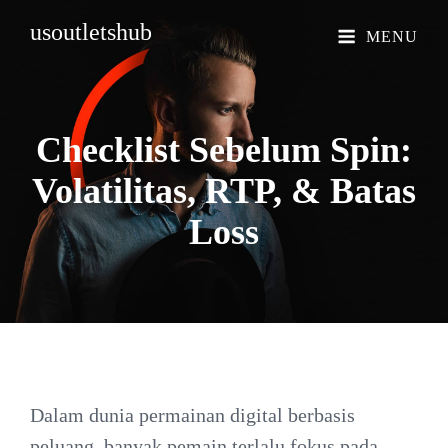
usoutletshub
MENU
Checklist Sebelum Spin:
Volatilitas, RTP, & Batas
Loss
Dalam dunia permainan digital berbasis
peluang, banyak pemain terlalu fokus pada