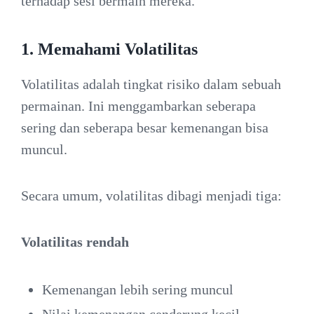
terhadap sesi bermain mereka.
1. Memahami Volatilitas
Volatilitas adalah tingkat risiko dalam sebuah
permainan. Ini menggambarkan seberapa
sering dan seberapa besar kemenangan bisa
muncul.
Secara umum, volatilitas dibagi menjadi tiga:
Volatilitas rendah
Kemenangan lebih sering muncul
Nilai kemenangan cenderung kecil