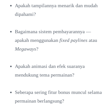
Apakah tampilannya menarik dan mudah
dipahami?
Bagaimana sistem pembayarannya —
apakah menggunakan
fixed paylines
atau
Megaways
?
Apakah animasi dan efek suaranya
mendukung tema permainan?
Seberapa sering fitur bonus muncul selama
permainan berlangsung?