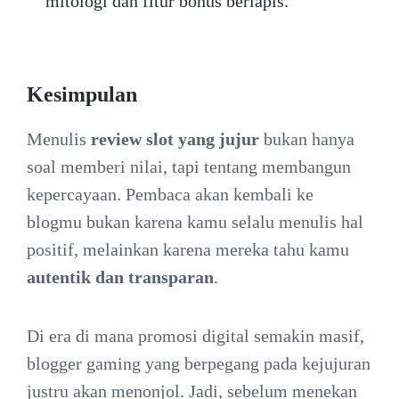
mitologi dan fitur bonus berlapis.”
Kesimpulan
Menulis
review slot yang jujur
bukan hanya
soal memberi nilai, tapi tentang membangun
kepercayaan. Pembaca akan kembali ke
blogmu bukan karena kamu selalu menulis hal
positif, melainkan karena mereka tahu kamu
autentik dan transparan
.
Di era di mana promosi digital semakin masif,
blogger gaming yang berpegang pada kejujuran
justru akan menonjol. Jadi, sebelum menekan