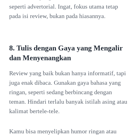
seperti advertorial. Ingat, fokus utama tetap
pada isi review, bukan pada hiasannya.
8. Tulis dengan Gaya yang Mengalir
dan Menyenangkan
Review yang baik bukan hanya informatif, tapi
juga enak dibaca. Gunakan gaya bahasa yang
ringan, seperti sedang berbincang dengan
teman. Hindari terlalu banyak istilah asing atau
kalimat bertele-tele.
Kamu bisa menyelipkan humor ringan atau