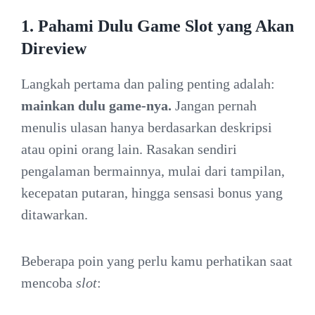
1. Pahami Dulu Game Slot yang Akan
Direview
Langkah pertama dan paling penting adalah:
mainkan dulu game-nya.
Jangan pernah
menulis ulasan hanya berdasarkan deskripsi
atau opini orang lain. Rasakan sendiri
pengalaman bermainnya, mulai dari tampilan,
kecepatan putaran, hingga sensasi bonus yang
ditawarkan.
Beberapa poin yang perlu kamu perhatikan saat
mencoba
slot
: