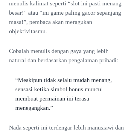
menulis kalimat seperti “slot ini pasti menang
besar!” atau “ini game paling gacor sepanjang
masa!”, pembaca akan meragukan
objektivitasmu.
Cobalah menulis dengan gaya yang lebih
natural dan berdasarkan pengalaman pribadi:
“Meskipun tidak selalu mudah menang,
sensasi ketika simbol bonus muncul
membuat permainan ini terasa
menegangkan.”
Nada seperti ini terdengar lebih manusiawi dan