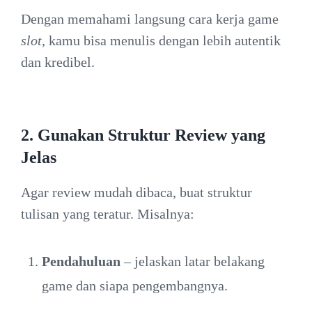
Dengan memahami langsung cara kerja game
slot
, kamu bisa menulis dengan lebih autentik
dan kredibel.
2. Gunakan Struktur Review yang
Jelas
Agar review mudah dibaca, buat struktur
tulisan yang teratur. Misalnya:
Pendahuluan
– jelaskan latar belakang
game dan siapa pengembangnya.