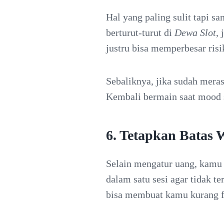
Hal yang paling sulit tapi 
berturut-turut di
Dewa Slot
,
justru bisa memperbesar ris
Sebaliknya, jika sudah merasa
Kembali bermain saat mood su
6. Tetapkan Batas
Selain mengatur uang, kamu
dalam satu sesi agar tidak t
bisa membuat kamu kurang f