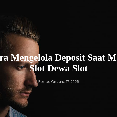
ra Mengelola Deposit Saat M
Slot Dewa
Slot
Posted On
June 17, 2025