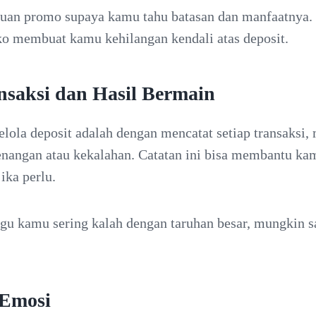
ntuan promo supaya kamu tahu batasan dan manfaatnya.
iko membuat kamu kehilangan kendali atas deposit.
nsaksi dan Hasil Bermain
elola deposit adalah dengan mencatat setiap transaksi, 
enangan atau kekalahan. Catatan ini bisa membantu ka
ika perlu.
gu kamu sering kalah dengan taruhan besar, mungkin 
 Emosi