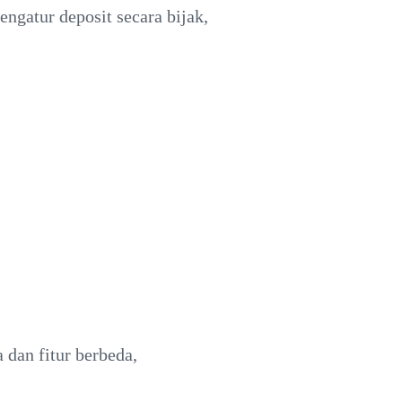
ngatur deposit secara bijak,
 dan fitur berbeda,