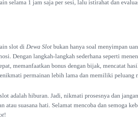
n selama 1 jam saja per sesi, lalu istirahat dan evalua
ain slot di
Dewa Slot
bukan hanya soal menyimpan uang, 
emosi. Dengan langkah-langkah sederhana seperti mene
pat, memanfaatkan bonus dengan bijak, mencatat hasil
enikmati permainan lebih lama dan memiliki peluang m
slot adalah hiburan. Jadi, nikmati prosesnya dan jang
n atau suasana hati. Selamat mencoba dan semoga keb
ot
!