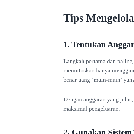
Tips Mengelola
1. Tentukan Angga
Langkah pertama dan paling
memutuskan hanya menggunaka
benar uang ‘main-main’ yang
Dengan anggaran yang jelas,
maksimal pengeluaran.
2. Gunakan Sistem