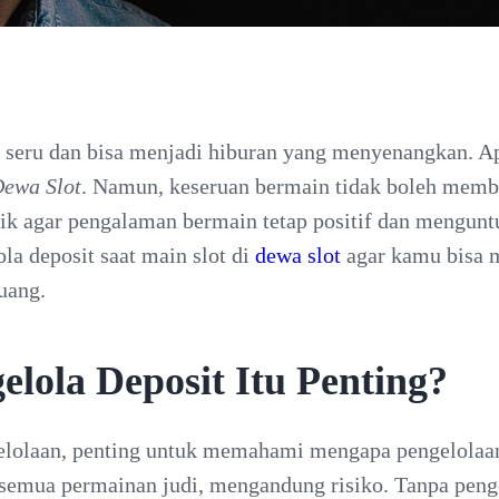
seru dan bisa menjadi hiburan yang menyenangkan. Ap
ewa Slot
. Namun, keseruan bermain tidak boleh membu
ik agar pengalaman bermain tetap positif dan menguntu
a deposit saat main slot di
dewa slot
agar kamu bisa 
uang.
ola Deposit Itu Penting?
lolaan, penting untuk memahami mengapa pengelolaan 
a semua permainan judi, mengandung risiko. Tanpa peng