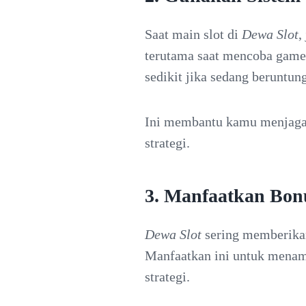
Saat main slot di
Dewa Slot
,
terutama saat mencoba game 
sedikit jika sedang beruntung
Ini membantu kamu menjaga 
strategi.
3. Manfaatkan Bon
Dewa Slot
sering memberikan
Manfaatkan ini untuk menam
strategi.