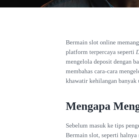
Bermain slot online memang 
platform terpercaya seperti
D
mengelola deposit dengan ba
membahas cara-cara mengelol
khawatir kehilangan banyak 
Mengapa Mengel
Sebelum masuk ke tips penge
Bermain slot, seperti halny