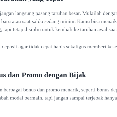
 jangan langsung pasang taruhan besar. Mulailah dengan
baru atau saat saldo sedang minim. Kamu bisa menaik
, tapi tetap disiplin untuk kembali ke taruhan awal saat
deposit agar tidak cepat habis sekaligus memberi ke
us dan Promo dengan Bijak
 berbagai bonus dan promo menarik, seperti bonus dep
bah modal bermain, tapi jangan sampai terjebak hanya