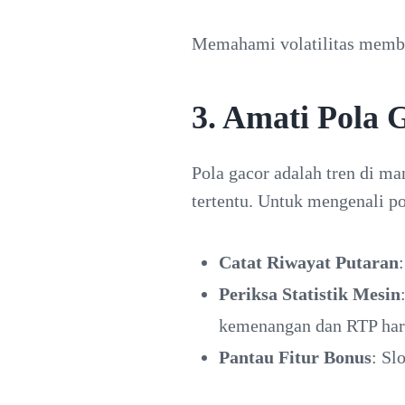
Memahami volatilitas memba
3. Amati Pola 
Pola gacor adalah tren di m
tertentu. Untuk mengenali po
Catat Riwayat Putaran
Periksa Statistik Mesin
kemenangan dan RTP har
Pantau Fitur Bonus
: Sl