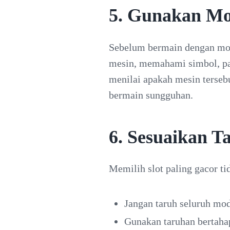
5. Gunakan M
Sebelum bermain dengan mod
mesin, memahami simbol, payl
menilai apakah mesin terseb
bermain sungguhan.
6. Sesuaikan 
Memilih slot paling gacor ti
Jangan taruh seluruh mod
Gunakan taruhan bertahap