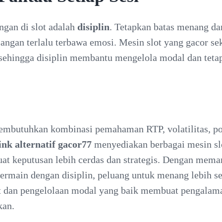
gan di slot adalah
disiplin
. Tetapkan batas menang da
n jangan terlalu terbawa emosi. Mesin slot yang gacor s
ehingga disiplin membantu mengelola modal dan tetap 
embutuhkan kombinasi pemahaman RTP, volatilitas, pola
ink alternatif gacor77
menyediakan berbagai mesin slo
at keputusan lebih cerdas dan strategis. Dengan mem
ermain dengan disiplin, peluang untuk menang lebih se
t dan pengelolaan modal yang baik membuat pengalama
kan.