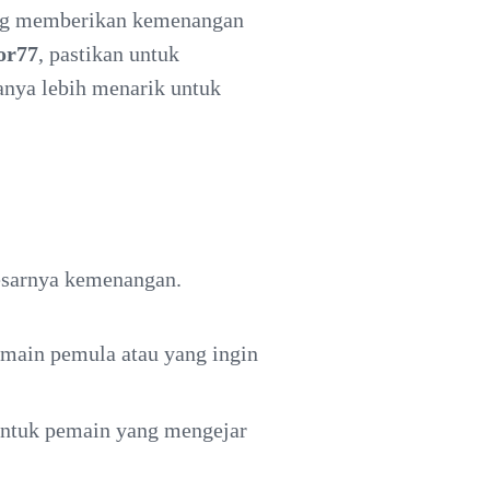
ring memberikan kemenangan
cor77
, pastikan untuk
anya lebih menarik untuk
besarnya kemenangan.
emain pemula atau yang ingin
untuk pemain yang mengejar