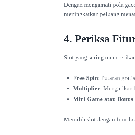
Dengan mengamati pola gaco
meningkatkan peluang mena
4. Periksa Fit
Slot yang sering memberikan
Free Spin
: Putaran grat
Multiplier
: Mengalikan 
Mini Game atau Bonus
Memilih slot dengan fitur