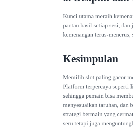
Kunci utama meraih kemenan
pantau hasil setiap sesi, da
kemenangan terus-menerus, s
Kesimpulan
Memilih slot paling gacor m
Platform terpercaya seperti
l
sehingga pemain bisa membu
menyesuaikan taruhan, dan b
strategi bermain yang cerma
seru tetapi juga menguntung