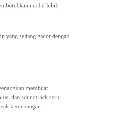
 membutuhkan modal lebih
in yang sedang gacor dengan
nyenangkan membuat
lus, dan soundtrack seru
reak kemenangan.