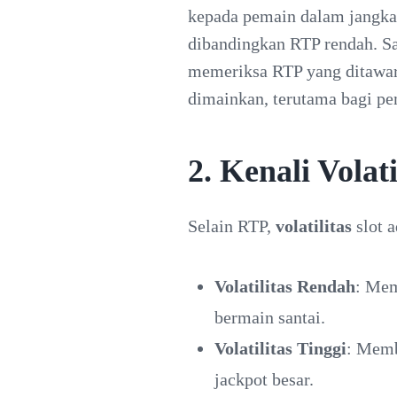
kepada pemain dalam jangka
dibandingkan RTP rendah. Sa
memeriksa RTP yang ditawar
dimainkan, terutama bagi pe
2. Kenali Volat
Selain RTP,
volatilitas
slot 
Volatilitas Rendah
: Mem
bermain santai.
Volatilitas Tinggi
: Memb
jackpot besar.