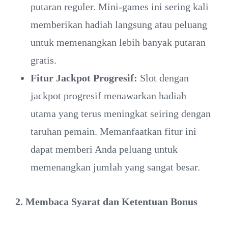
putaran reguler. Mini-games ini sering kali
memberikan hadiah langsung atau peluang
untuk memenangkan lebih banyak putaran
gratis.
Fitur Jackpot Progresif:
Slot dengan
jackpot progresif menawarkan hadiah
utama yang terus meningkat seiring dengan
taruhan pemain. Memanfaatkan fitur ini
dapat memberi Anda peluang untuk
memenangkan jumlah yang sangat besar.
2. Membaca Syarat dan Ketentuan Bonus