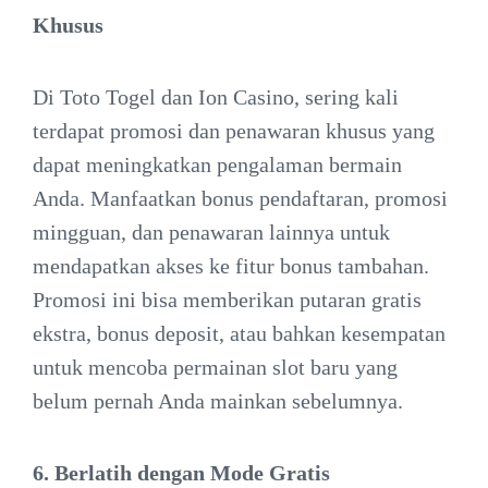
Khusus
Di Toto Togel dan Ion Casino, sering kali
terdapat promosi dan penawaran khusus yang
dapat meningkatkan pengalaman bermain
Anda. Manfaatkan bonus pendaftaran, promosi
mingguan, dan penawaran lainnya untuk
mendapatkan akses ke fitur bonus tambahan.
Promosi ini bisa memberikan putaran gratis
ekstra, bonus deposit, atau bahkan kesempatan
untuk mencoba permainan slot baru yang
belum pernah Anda mainkan sebelumnya.
6. Berlatih dengan Mode Gratis