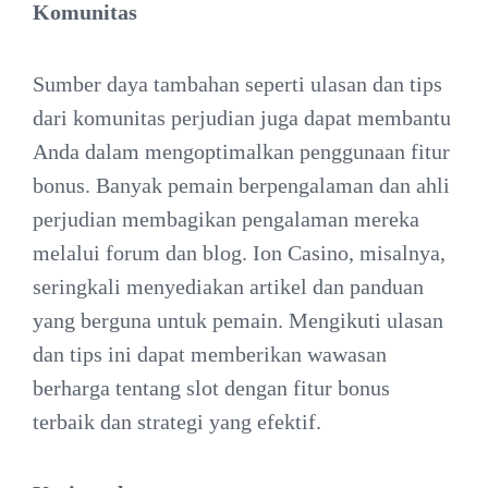
Komunitas
Sumber daya tambahan seperti ulasan dan tips
dari komunitas perjudian juga dapat membantu
Anda dalam mengoptimalkan penggunaan fitur
bonus. Banyak pemain berpengalaman dan ahli
perjudian membagikan pengalaman mereka
melalui forum dan blog. Ion Casino, misalnya,
seringkali menyediakan artikel dan panduan
yang berguna untuk pemain. Mengikuti ulasan
dan tips ini dapat memberikan wawasan
berharga tentang slot dengan fitur bonus
terbaik dan strategi yang efektif.