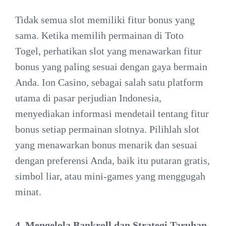
Tidak semua slot memiliki fitur bonus yang
sama. Ketika memilih permainan di Toto
Togel, perhatikan slot yang menawarkan fitur
bonus yang paling sesuai dengan gaya bermain
Anda. Ion Casino, sebagai salah satu platform
utama di pasar perjudian Indonesia,
menyediakan informasi mendetail tentang fitur
bonus setiap permainan slotnya. Pilihlah slot
yang menawarkan bonus menarik dan sesuai
dengan preferensi Anda, baik itu putaran gratis,
simbol liar, atau mini-games yang menggugah
minat.
4. Mengelola Bankroll dan Strategi Taruhan