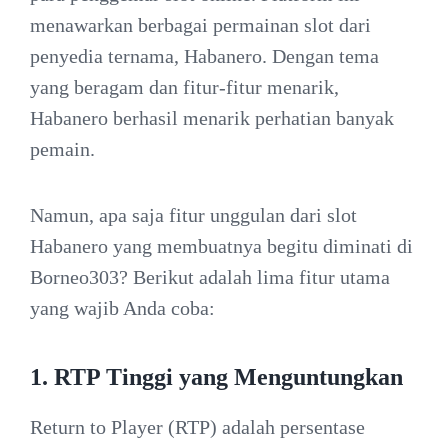
menawarkan berbagai permainan slot dari
penyedia ternama, Habanero.
Dengan tema
yang beragam dan fitur-fitur menarik,
Habanero berhasil menarik perhatian banyak
pemain.
Namun, apa saja fitur unggulan dari slot
Habanero yang membuatnya begitu diminati di
Borneo303?
Berikut adalah lima fitur utama
yang wajib Anda coba:​
1.
RTP Tinggi yang Menguntungkan
Return to Player (RTP) adalah persentase