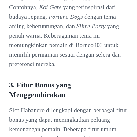
Contohnya,
Koi Gate
yang terinspirasi dari
budaya Jepang,
Fortune Dogs
dengan tema
anjing keberuntungan, dan
Slime Party
yang
penuh warna.
Keberagaman tema ini
memungkinkan pemain di Borneo303 untuk
memilih permainan sesuai dengan selera dan
preferensi mereka.
3.
Fitur Bonus yang
Menggembirakan
Slot Habanero dilengkapi dengan berbagai fitur
bonus yang dapat meningkatkan peluang
kemenangan pemain.
Beberapa fitur umum